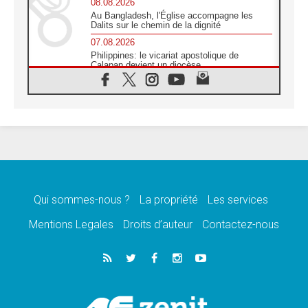
08.08.2026
Au Bangladesh, l'Église accompagne les
Dalits sur le chemin de la dignité
07.08.2026
Philippines: le vicariat apostolique de
Calapan devient un diocèse
07.08.2026
Congo-Brazzaville : le 15 août, entre
solennité de l'Assomption et mémoire
nationale
07.08.2026
«La paix commence par l'empathie» estime
le cardinal Parolin
07.08.2026
En Colombie, «la paix ne s'achète pas avec
une signature»
Qui sommes-nous ?
La propriété
Les services
07.08.2026
Mentions Legales
Droits d’auteur
Contactez-nous
Le programme du voyage apostolique du
Pape en France dévoilé
07.08.2026
1ère Conférence continentale sur l'éducation
catholique en Afrique
07.08.2026
Un logo symbolique pour la venue du Pape