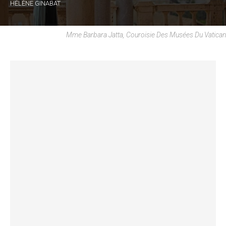
HÉLÈNE GINABAT
Mme Barbara Jatta, Couroisie Des Musées Du Vatican