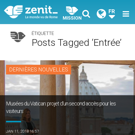
FR
MISSION
ÉTIQUETTE
Posts Tagged ‘entrée’
DERNIÈRES NOUVELLES
Musées du Vatican: projet d'un second accès pour les
visiteurs
JAN 11, 2018 16:57