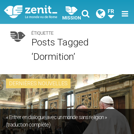
FR
MISSION
ÉTIQUETTE
Posts Tagged
‘Dormition’
DERNIÈRES NOUVELLES
« Entrer en dialogue avec un monde sans religion »
(traduction complète)