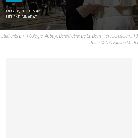
DEC 18, 2020 15:45
HÉLÈNE GINABAT
Etudiants En Théologie, Abbaye Bénédictine De La Dormition, Jérusalem, 18
Déc. 2020 ©Vatican Media