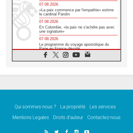
07.08.2026
«La paix commence par l'empathie» estime
le cardinal Parolin
07.08.2026
En Colombie, «la paix ne s'achète pas avec
une signature»
07.08.2026
Le programme du voyage apostolique du
Pape en France dévoilé
07.08.2026
1ère Conférence continentale sur l'éducation
catholique en Afrique
07.08.2026
Un logo symbolique pour la venue du Pape
en France
07.08.2026
Cardinal Rossi: «La venue du Pape Léon en
Argentine est un hommage à François»
Qui sommes-nous ?
La propriété
Les services
07.08.2026
Hiroshima et Nagasaki, 81 ans après,
Mentions Legales
Droits d’auteur
Contactez-nous
lancement des «dix jours de prière pour la
paix»
06.08.2026