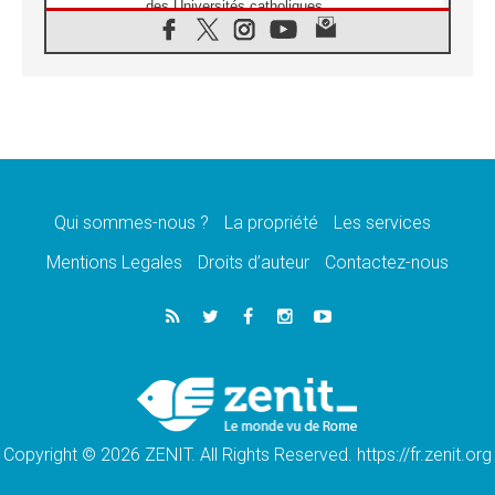
des Universités catholiques
08.08.2026
Signis 2026, donner la parole aux religieuses
catholiques
08.08.2026
Au Bangladesh, l'Église accompagne les
Dalits sur le chemin de la dignité
07.08.2026
Philippines: le vicariat apostolique de
Calapan devient un diocèse
Qui sommes-nous ?
La propriété
Les services
07.08.2026
Congo-Brazzaville: le 15 août, entre solennité
Mentions Legales
Droits d’auteur
Contactez-nous
de l'Assomption et mémoire nationale
07.08.2026
«La paix commence par l'empathie» estime
le cardinal Parolin
07.08.2026
En Colombie, «la paix ne s'achète pas avec
une signature»
Copyright © 2026 ZENIT. All Rights Reserved. https://fr.zenit.org