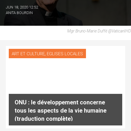
JUN 18, 2020 12:52
ANITA BOURDIN
Mgr Bruno-Marie Duffé @VaticanIHD
,
ART ET CULTURE
EGLISES LOCALES
ONU : le développement concerne
tous les aspects de la vie humaine
(traduction complète)