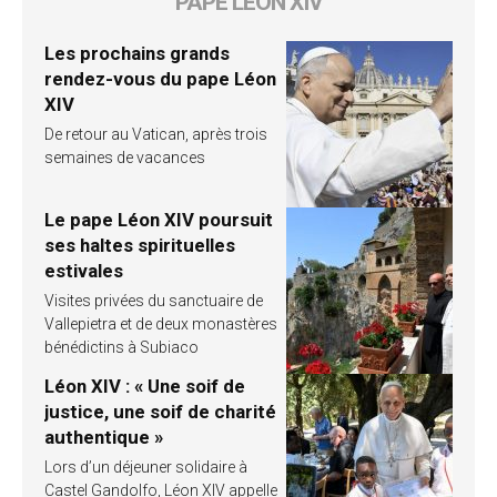
PAPE LÉON XIV
Les prochains grands
rendez-vous du pape Léon
XIV
De retour au Vatican, après trois
semaines de vacances
Le pape Léon XIV poursuit
ses haltes spirituelles
estivales
Visites privées du sanctuaire de
Vallepietra et de deux monastères
bénédictins à Subiaco
Léon XIV : « Une soif de
justice, une soif de charité
authentique »
Lors d’un déjeuner solidaire à
Castel Gandolfo, Léon XIV appelle