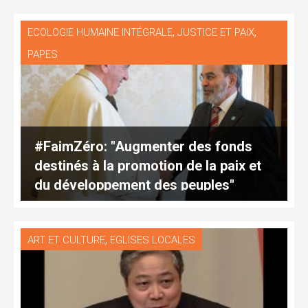
,
,
ECOLOGIE HUMAINE INTÉGRALE
JUSTICE ET PAIX
PAPES
#FaimZéro: "Augmenter des fonds
destinés à la promotion de la paix et
du développement des peuples"
(texte complet)
,
ART ET CULTURE
EGLISES LOCALES