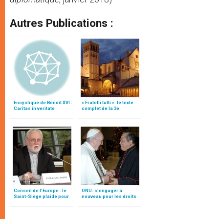
Autres Publications :
Encyclique de Benoît XVI :
« Fratelli tutti »: le texte
Caritas in veritate
complet de la 3e
encyclique du pape
François
Conseil de l'Europe : le
ONU: s'engager à
Saint-Siège plaide pour
nouveau pour les droits
"une affirmation ferme du
de l’homme, par Mgr
droit à la liberté
Auza (traduction
religieuse"
complète)