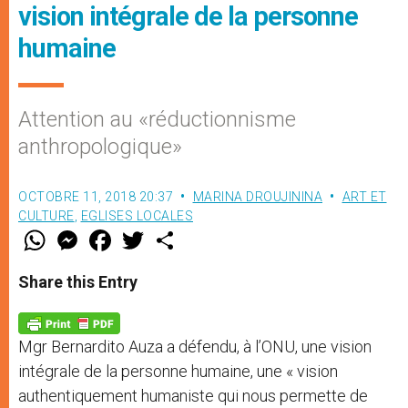
vision intégrale de la personne
humaine
Attention au «réductionnisme
anthropologique»
OCTOBRE 11, 2018 20:37
MARINA DROUJININA
ART ET
CULTURE
,
EGLISES LOCALES
W
M
F
T
S
h
e
a
w
h
a
s
c
i
a
t
s
e
t
r
Share this Entry
s
e
b
t
e
A
n
o
e
p
g
o
r
p
e
k
Mgr Bernardito Auza a défendu, à l’ONU, une vision
r
intégrale de la personne humaine, une « vision
authentiquement humaniste qui nous permette de