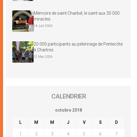
Mémoire de saint Charbel, le saint aux 30 000
miracles
24 Juil 2026
20 000 participants au pèlerinage de Pentecôte
à Chartres
22 Mai 2026
CALENDRIER
octobre 2018
L
M
M
J
V
S
D
1
2
3
4
5
6
7