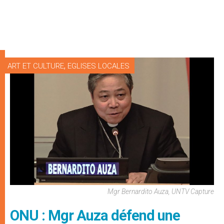
,
ART ET CULTURE
EGLISES LOCALES
Mgr Bernardito Auza, UNTV Capture
ONU : Mgr Auza défend une