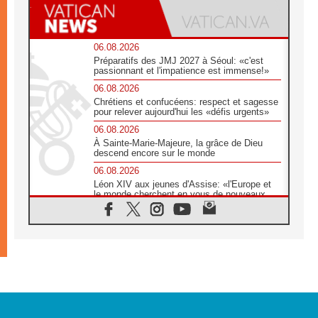
06.08.2026
Préparatifs des JMJ 2027 à Séoul: «c'est
passionnant et l'impatience est immense!»
06.08.2026
Chrétiens et confucéens: respect et sagesse
pour relever aujourd'hui les «défis urgents»
06.08.2026
À Sainte-Marie-Majeure, la grâce de Dieu
descend encore sur le monde
06.08.2026
Léon XIV aux jeunes d'Assise: «l'Europe et
le monde cherchent en vous de nouveaux
saints»
06.08.2026
À Assise, le cardinal Pizzaballa affirme que
«les chrétiens veulent la paix»
06.08.2026
Au Mexique, le cardinal Parolin invite à être
aux côtés des marginalisées
06.08.2026
À Assise, le Pape invite les jeunes à