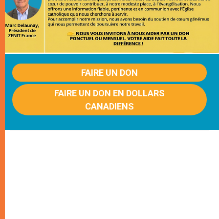
FAIRE UN DON
FAIRE UN DON EN DOLLARS
CANADIENS