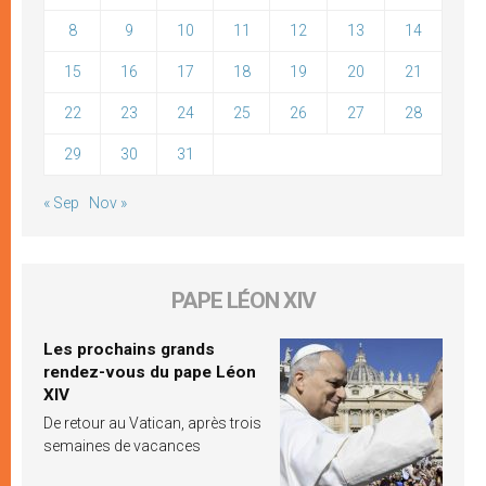
8
9
10
11
12
13
14
15
16
17
18
19
20
21
22
23
24
25
26
27
28
29
30
31
« Sep
Nov »
PAPE LÉON XIV
Les prochains grands
rendez-vous du pape Léon
XIV
De retour au Vatican, après trois
semaines de vacances