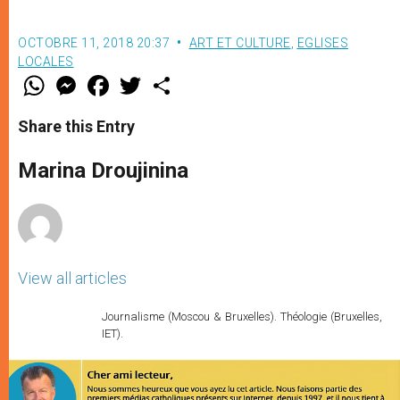
OCTOBRE 11, 2018 20:37
ART ET CULTURE
,
EGLISES
LOCALES
W
M
F
T
S
h
e
a
w
h
a
s
c
i
a
t
s
e
t
r
Share this Entry
s
e
b
t
e
A
n
o
e
p
g
o
r
Marina Droujinina
p
e
k
r
View all articles
Journalisme (Moscou & Bruxelles). Théologie (Bruxelles,
IET).