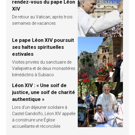
rendez-vous du pape Léon
XIV
De retour au Vatican, après trois
semaines de vacances
Le pape Léon XIV poursuit
ses haltes spirituelles
estivales
Visites privées du sanctuaire de
Vallepietra et de deux monastères
bénédictins à Subiaco
Léon XIV : « Une soif de
justice, une soif de charité
authentique »
Lors d’un déjeuner solidaire à
Castel Gandolfo, Léon XIV appelle
à construire une Église
accueillante et réconciliée