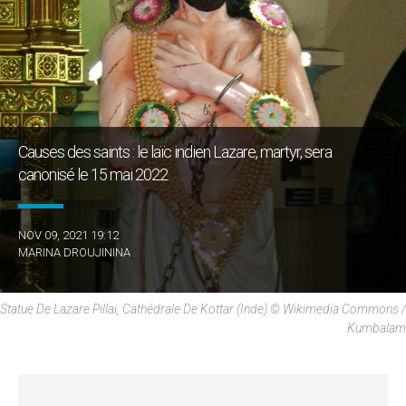
Causes des saints : le laïc indien Lazare, martyr, sera
canonisé le 15 mai 2022
NOV 09, 2021 19:12
MARINA DROUJININA
Statue De Lazare Pillai, Cathédrale De Kottar (Inde) © Wikimedia Commons /
Kumbalam