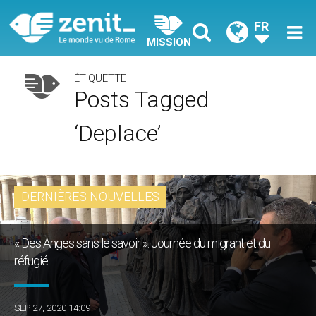
FR
MISSION
ÉTIQUETTE
Posts Tagged
‘deplace’
DERNIÈRES NOUVELLES
« Des Anges sans le savoir »: Journée du migrant et du
réfugié
SEP 27, 2020 14:09