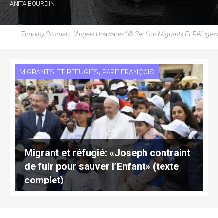
ANITA BOURDIN
Timothy Schmalz, "Angels Unawares" © Section Migrants Et Réfugiés
,
MIGRANTS ET RÉFUGIÉS
PAPE FRANÇOIS
Migrant et réfugié: «Joseph contraint
de fuir pour sauver l’Enfant» (texte
complet)