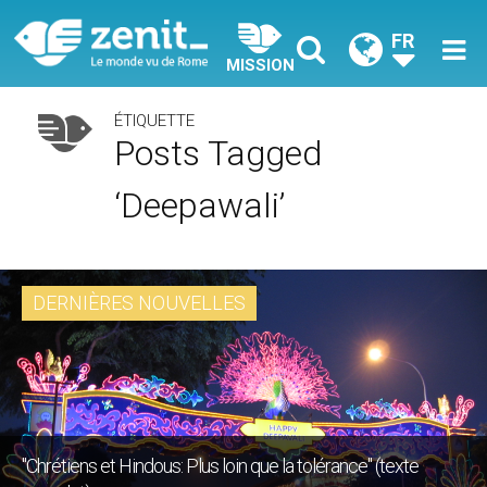
FR
MISSION
ÉTIQUETTE
Posts Tagged
‘Deepawali’
DERNIÈRES NOUVELLES
"Chrétiens et Hindous: Plus loin que la tolérance" (texte