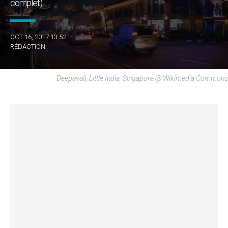
complet)
OCT 16, 2017 13:52
RÉDACTION
Deepavali, Little India, Singapore @ Wikimedia Commons