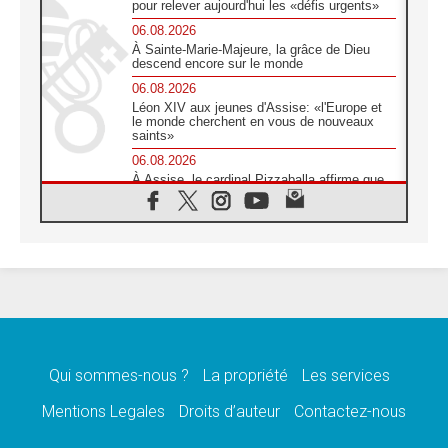
pour relever aujourd'hui les «défis urgents»
06.08.2026
À Sainte-Marie-Majeure, la grâce de Dieu
descend encore sur le monde
06.08.2026
Léon XIV aux jeunes d'Assise: «l'Europe et
le monde cherchent en vous de nouveaux
saints»
06.08.2026
À Assise, le cardinal Pizzaballa affirme que
«les chrétiens veulent la paix»
06.08.2026
Au Mexique, le cardinal Parolin invite à être
aux côtés des marginalisées
06.08.2026
À Assise, le Pape invite les jeunes à
«construire la civilisation de l'amour»
05.08.2026
La visite du Pape en Argentine portera «un
message de paix et de dignité humaine»
Qui sommes-nous ?
La propriété
Les services
05.08.2026
Mentions Legales
Droits d’auteur
Contactez-nous
«La visite du Pape en Uruguay renforcera
l'espérance» affirme Mgr Tróccoli