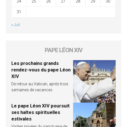
24
25
26
27
28
29
30
31
« Juil
PAPE LÉON XIV
Les prochains grands
rendez-vous du pape Léon
XIV
De retour au Vatican, après trois
semaines de vacances
Le pape Léon XIV poursuit
ses haltes spirituelles
estivales
Visites privées du sanctuaire de