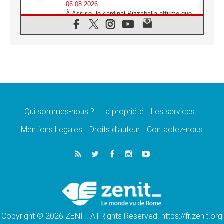
06.08.2026
À Assise, le cardinal Pizzaballa affirme que
«les chrétiens veulent la paix»
06.08.2026
Au Mexique, le cardinal Parolin invite à être
aux côtés des marginalisées
06.08.2026
À Assise, le Pape invite les jeunes à
«construire la civilisation de l'amour»
05.08.2026
La visite du Pape en Argentine portera «un
message de paix et de dignité humaine»
Qui sommes-nous ?
La propriété
Les services
05.08.2026
Mentions Legales
Droits d’auteur
Contactez-nous
«La visite du Pape en Uruguay renforcera
l'espérance» affirme Mgr Tróccoli
05.08.2026
Le nonce en Ukraine: «Il est inquiétant
d'entendre ceux qui bénissent la guerre»
05.08.2026
Léon XIV au Pérou, une lueur d'espoir pour
un peuple en quête de paix
Copyright © 2026 ZENIT. All Rights Reserved. https://fr.zenit.org