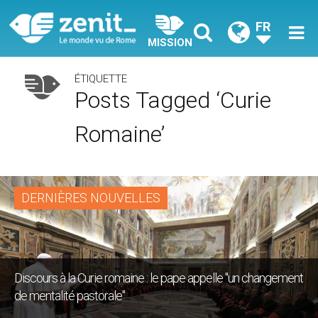
FR
MISSION
ÉTIQUETTE
Posts Tagged ‘curie
Romaine’
DERNIÈRES NOUVELLES
Discours à la Curie romaine : le pape appelle "un changement
de mentalité pastorale"