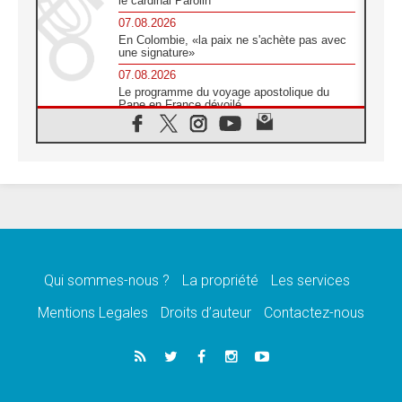
le cardinal Parolin
07.08.2026
En Colombie, «la paix ne s'achète pas avec
une signature»
07.08.2026
Le programme du voyage apostolique du
Pape en France dévoilé
07.08.2026
1ère Conférence continentale sur l'éducation
catholique en Afrique
07.08.2026
Un logo symbolique pour la venue du Pape
en France
07.08.2026
Cardinal Rossi: «La venue du Pape Léon en
Argentine est un hommage à François»
Qui sommes-nous ?
La propriété
Les services
07.08.2026
Hiroshima et Nagasaki, 81 ans après,
Mentions Legales
Droits d’auteur
Contactez-nous
lancement des «dix jours de prière pour la
paix»
06.08.2026
Préparatifs des JMJ 2027 à Séoul: «c'est
passionnant et l'impatience est immense!»
06.08.2026