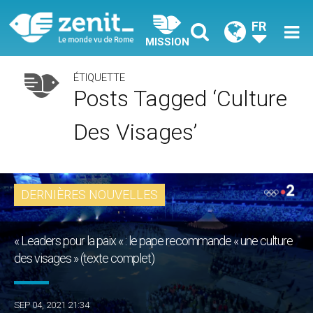
FR
MISSION
ÉTIQUETTE
Posts Tagged ‘culture
Des Visages’
DERNIÈRES NOUVELLES
« Leaders pour la paix « : le pape recommande « une culture
des visages » (texte complet)
SEP 04, 2021 21:34