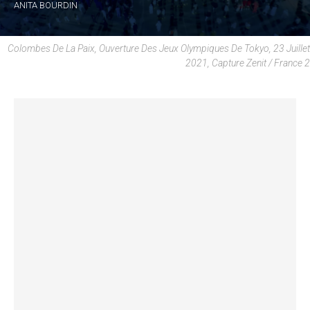
ANITA BOURDIN
Colombes De La Paix, Ouverture Des Jeux Olympiques De Tokyo, 23 Juillet
2021, Capture Zenit / France 2