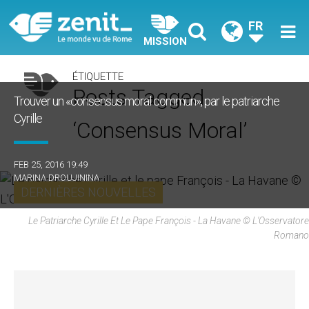
FR
MISSION
ÉTIQUETTE
Posts Tagged
Trouver un «consensus moral commun», par le patriarche
Cyrille
‘consensus Moral’
FEB 25, 2016 19:49
MARINA DROUJININA
DERNIÈRES NOUVELLES
Le Patriarche Cyrille Et Le Pape François - La Havane © L'Osservatore
Romano