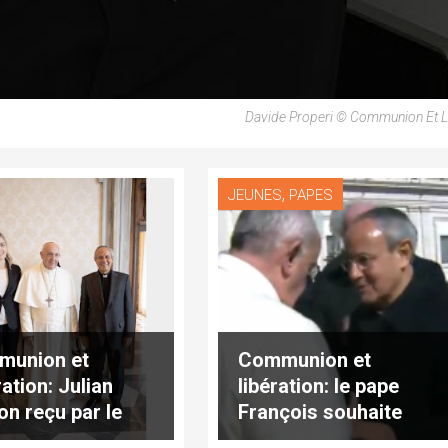
Davide Properi © Communion Et L
,
JEUNES
PAPES
munion et
Communion et
ation: Julian
libération: le pape
on reçu par le
François souhaite
 François
«un dialogue en