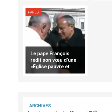
PAPES
Le pape François
redit son vœu d’une
«Église pauvre et
pour les pauvres»
ARCHIVES