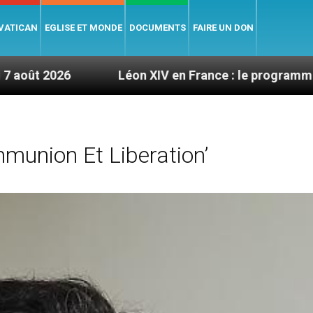
 VATICAN
EGLISE ET MONDE
DOCUMENTS
FAIRE UN DON
Léon XIV en France : le programme détaillé de sa
munion Et Liberation’