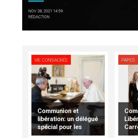
NOV 28, 2021 14:59
RÉDACTION
VIE CONSACRÉE
PAPES
Communion et
Com
libération: un délégué
Libér
spécial pour les
Carr
« Memores Domini »
pape