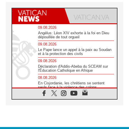
09.08.2026
Angélus: Léon XIV exhorte à la foi en Dieu
dépouillée de tout orgueil
09.08.2026
Le Pape lance un appel à la paix au Soudan
et à la protection des civils
09.08.2026
Déclaration d'Addis-Abeba du SCEAM sur
l'Éducation Catholique en Afrique
08.08.2026
En Cisjordanie, les chrétiens se sentent
seuls face à la violence des colons
08.08.2026
Léon XIV au sanctuaire de Notre Dame du
Bon Conseil à Genazzano en septembre
08.08.2026
Léon XIV: Sainte Agathe aide à contempler
la victoire de l'amour sur la mort
08.08.2026