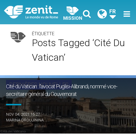
FR
MISSION
ÉTIQUETTE
Posts Tagged ‘Cité Du
Vatican’
DERNIÈRES NOUVELLES
Cité du Vatican : l’avocat Puglisi-Alibrandi, nommé vice-
secrétaire général du Gouvernorat
NOV 04, 2021 15:27
MARINA DROUJININA