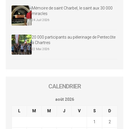
Mémoire de saint Charbel, le saint aux 30 000
miracles
24 Juil 2026
20 000 participants au pèlerinage de Pentecôte
à Chartres
22 Mai 2026
CALENDRIER
août 2026
L
M
M
J
V
S
D
1
2