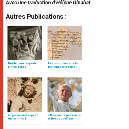
Avec une traduction d’Hélène Ginabat
Autres Publications :
Une lecture croyante :
Les inscriptions de Tal
l’intelligence
Deir Alla (Jordanie)
typologique des deux
Testaments
Anges ou archanges ?
« Il ne pourra pas exister
Qui sont-ils ?
d’Europe pacifique
sans… »: l’Ukraine, dans
la vision de Jean-Paul II