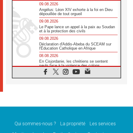
09.08.2026
Angélus: Léon XIV exhorte à la foi en Dieu
dépouillée de tout orgueil
09.08.2026
Le Pape lance un appel à la paix au Soudan
et à la protection des civils
09.08.2026
Déclaration d'Addis-Abeba du SCEAM sur
l'Éducation Catholique en Afrique
08.08.2026
En Cisjordanie, les chrétiens se sentent
seuls face à la violence des colons
08.08.2026
Léon XIV au sanctuaire de Notre Dame du
Bon Conseil à Genazzano en septembre
08.08.2026
Léon XIV: Sainte Agathe aide à contempler
la victoire de l'amour sur la mort
08.08.2026
«Relancer l'empathie», le projet Triennal d'art
des Universités catholiques
Qui sommes-nous ?
La propriété
Les services
08.08.2026
Signis 2026, donner la parole aux religieuses