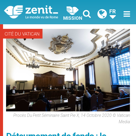
FR
MISSION
CITÉ DU VATICAN
Procès Du Petit Séminaire Saint Pie X, 14 Octobre 2020 © Vatican
Media