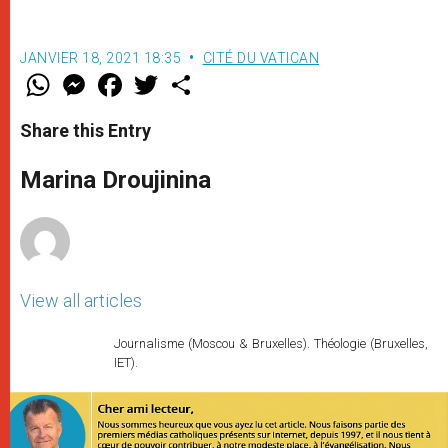
JANVIER 18, 2021 18:35
CITÉ DU VATICAN
W
M
F
T
S
h
e
a
w
h
a
s
c
i
a
t
s
e
t
r
Share this Entry
s
e
b
t
e
A
n
o
e
p
g
o
r
Marina Droujinina
p
e
k
r
View all articles
Journalisme (Moscou & Bruxelles). Théologie (Bruxelles,
IET).