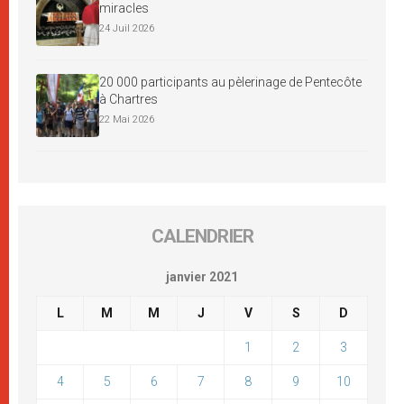
miracles
24 Juil 2026
20 000 participants au pèlerinage de Pentecôte
à Chartres
22 Mai 2026
CALENDRIER
janvier 2021
L
M
M
J
V
S
D
1
2
3
4
5
6
7
8
9
10