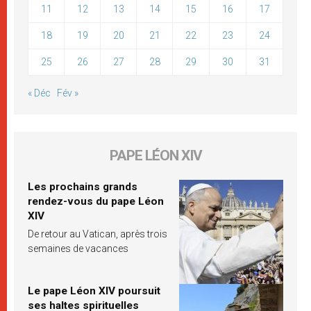
11
12
13
14
15
16
17
18
19
20
21
22
23
24
25
26
27
28
29
30
31
« Déc
Fév »
PAPE LÉON XIV
Les prochains grands
rendez-vous du pape Léon
XIV
De retour au Vatican, après trois
semaines de vacances
Le pape Léon XIV poursuit
ses haltes spirituelles