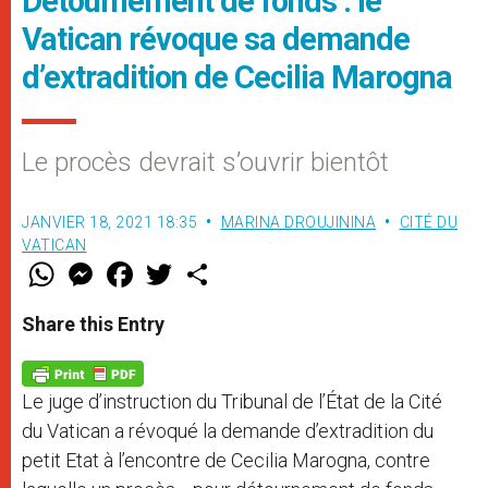
Détournement de fonds : le
Vatican révoque sa demande
d’extradition de Cecilia Marogna
Le procès devrait s’ouvrir bientôt
JANVIER 18, 2021 18:35
MARINA DROUJININA
CITÉ DU
VATICAN
W
M
F
T
S
h
e
a
w
h
a
s
c
i
a
t
s
e
t
r
Share this Entry
s
e
b
t
e
A
n
o
e
p
g
o
r
p
e
k
Le juge d’instruction du Tribunal de l’État de la Cité
r
du Vatican a révoqué la demande d’extradition du
petit Etat à l’encontre de Cecilia Marogna, contre