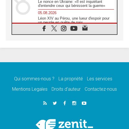
Le nonce en Ukraine: «Il est inquiétant
d'entendre ceux qui bénissent la guerre»
05.08.2026
Léon XIV au Pérou, une lueur d'espoir pour
un peuple en quête de paix
05.08.2026
SCEAM: L'Église en Afrique vers
l'Assemblée ecclésiale de 2028 depuis
Addis-Abeba
05.08.2026
Le Pape exprime ses condoléances suite au
décès du cardinal Júlio Langa
05.08.2026
Le Pape attendu en novembre en Uruguay,
en Argentine et au Pérou
Qui sommes-nous ?
La propriété
Les services
05.08.2026
Mentions Legales
Droits d’auteur
Contactez-nous
Audience générale: la prière est un acte
d'espérance
04.08.2026
Léon XIV invite les Chevaliers de Colomb à
être des «prophètes de l'harmonie»
04.08.2026
Au Nigéria, attaques d'église, meurtre et
enlèvements de religieux suscitent l'émotion