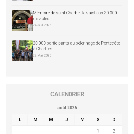
Mémoire de saint Charbel, le saint aux 30 000
miracles
24 Juil 2026
20 000 participants au pèlerinage de Pentecôte
à Chartres
22 Mai 2026
CALENDRIER
août 2026
L
M
M
J
V
S
D
1
2