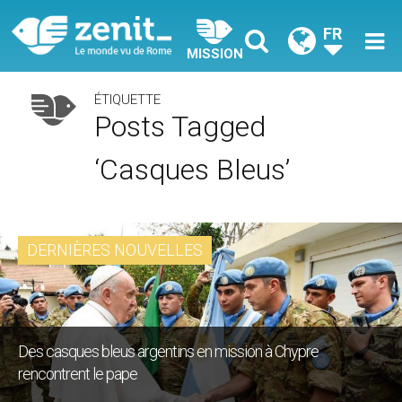
FR
MISSION
ÉTIQUETTE
Posts Tagged
‘Casques Bleus’
DERNIÈRES NOUVELLES
Des casques bleus argentins en mission à Chypre
rencontrent le pape