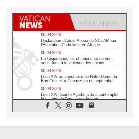
09.08.2026
Déclaration d'Addis-Abeba du SCEAM sur
l'Éducation Catholique en Afrique
08.08.2026
En Cisjordanie, les chrétiens se sentent
seuls face à la violence des colons
08.08.2026
Léon XIV au sanctuaire de Notre Dame du
Bon Conseil à Genazzano en septembre
08.08.2026
Léon XIV: Sainte Agathe aide à contempler
la victoire de l'amour sur la mort
08.08.2026
«Relancer l'empathie», le projet Triennal d'art
des Universités catholiques
08.08.2026
Signis 2026, donner la parole aux religieuses
catholiques