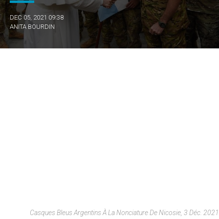
DEC 05, 2021 09:38
ANITA BOURDIN
Casques Bleus Argentins À La Nonciature De Nicosie, 3 Déc. 2021