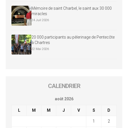
Mémoire de saint Charbel, le saint aux 30 000
miracles
24 Juil 2026
20 000 participants au pèlerinage de Pentecôte
à Chartres
22 Mai 2026
CALENDRIER
août 2026
L
M
M
J
V
S
D
1
2