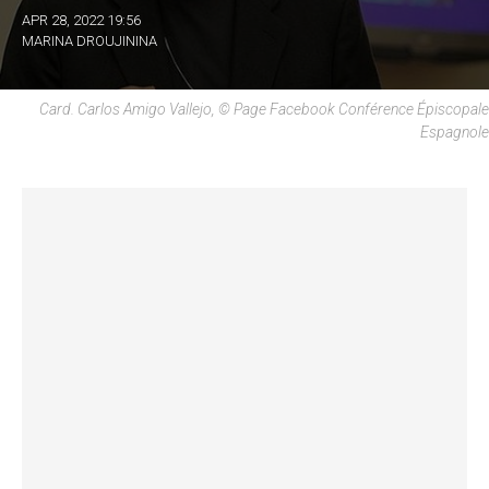
APR 28, 2022 19:56
MARINA DROUJININA
Card. Carlos Amigo Vallejo, © Page Facebook Conférence Épiscopale
Espagnole