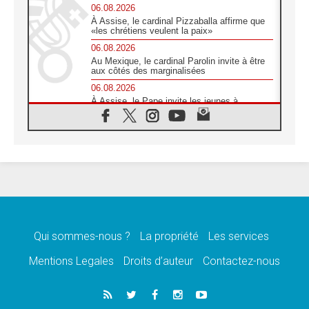
06.08.2026
À Assise, le cardinal Pizzaballa affirme que
«les chrétiens veulent la paix»
06.08.2026
Au Mexique, le cardinal Parolin invite à être
aux côtés des marginalisées
06.08.2026
À Assise, le Pape invite les jeunes à
«construire la civilisation de l'amour»
05.08.2026
La visite du Pape en Argentine portera «un
message de paix et de dignité humaine»
05.08.2026
«La visite du Pape en Uruguay renforcera
l'espérance» affirme Mgr Tróccoli
05.08.2026
Le nonce en Ukraine: «Il est inquiétant
d'entendre ceux qui bénissent la guerre»
Qui sommes-nous ?
La propriété
Les services
05.08.2026
Mentions Legales
Droits d’auteur
Contactez-nous
Léon XIV au Pérou, une lueur d'espoir pour
un peuple en quête de paix
05.08.2026
SCEAM: L'Église en Afrique vers