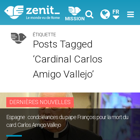
FR
MISSION
ÉTIQUETTE
Posts Tagged
‘cardinal Carlos
Amigo Vallejo’
DERNIÈRES NOUVELLES
Espagne : condoléances du pape François pour la mort du
card. Carlos Amigo Vallejo