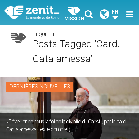
FR
MISSION
ÉTIQUETTE
Posts Tagged ‘card.
Catalamessa’
DERNIÈRES NOUVELLES
«Réveiller en nous la foi en la divinité du Christ», par le card.
Cantalamessa (texte complet)