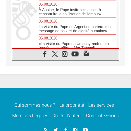
06.08.2026
À Assise, le Pape invite les jeunes à
«construire la civilisation de l'amour»
05.08.2026
La visite du Pape en Argentine portera «un
message de paix et de dignité humaine»
05.08.2026
«La visite du Pape en Uruguay renforcera
l'espérance» affirme Mgr Tróccoli
05.08.2026
Le nonce en Ukraine: «Il est inquiétant
d'entendre ceux qui bénissent la guerre»
05.08.2026
Léon XIV au Pérou, une lueur d'espoir pour
un peuple en quête de paix
05.08.2026
SCEAM: L'Église en Afrique vers
l'Assemblée ecclésiale de 2028 depuis
Addis-Abeba
Qui sommes-nous ?
La propriété
Les services
05.08.2026
Mentions Legales
Droits d’auteur
Contactez-nous
Le Pape exprime ses condoléances suite au
décès du cardinal Júlio Langa
05.08.2026