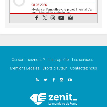
08.08.2026
«Relancer l'empathie», le projet Triennal d'art
des Universités catholiques
08.08.2026
Signis 2026, donner la parole aux religieuses
catholiques
08.08.2026
Au Bangladesh, l'Église accompagne les
Dalits sur le chemin de la dignité
07.08.2026
Philippines: le vicariat apostolique de
Calapan devient un diocèse
Qui sommes-nous ?
La propriété
Les services
07.08.2026
Congo-Brazzaville: le 15 août, entre solennité
Mentions Legales
Droits d’auteur
Contactez-nous
de l'Assomption et mémoire nationale
07.08.2026
«La paix commence par l'empathie» estime
le cardinal Parolin
07.08.2026
En Colombie, «la paix ne s'achète pas avec
une signature»