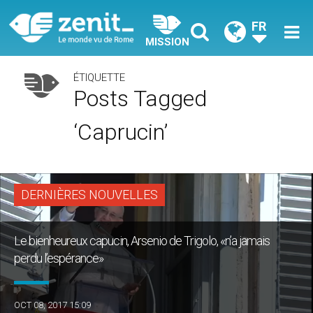
FR
MISSION
ÉTIQUETTE
Posts Tagged
‘caprucin’
DERNIÈRES NOUVELLES
Le bienheureux capucin, Arsenio de Trigolo, «n’a jamais
perdu l’espérance»
OCT 08, 2017 15:09