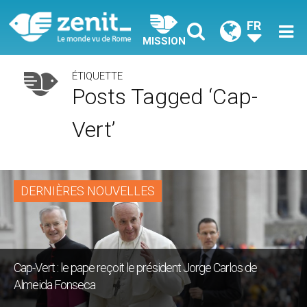
FR
MISSION
ÉTIQUETTE
Posts Tagged ‘Cap-
Vert’
DERNIÈRES NOUVELLES
Cap-Vert : le pape reçoit le président Jorge Carlos de
Almeida Fonseca