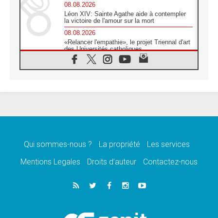
08.08.2026
Léon XIV: Sainte Agathe aide à contempler
la victoire de l'amour sur la mort
08.08.2026
«Relancer l'empathie», le projet Triennal d'art
des Universités catholiques
08.08.2026
Signis 2026, donner la parole aux religieuses
catholiques
08.08.2026
Au Bangladesh, l'Église accompagne les
Dalits sur le chemin de la dignité
07.08.2026
Philippines: le vicariat apostolique de
Calapan devient un diocèse
Qui sommes-nous ?
La propriété
Les services
07.08.2026
Congo-Brazzaville: le 15 août, entre solennité
Mentions Legales
Droits d’auteur
Contactez-nous
de l'Assomption et mémoire nationale
07.08.2026
«La paix commence par l'empathie» estime
le cardinal Parolin
07.08.2026
En Colombie, «la paix ne s'achète pas avec