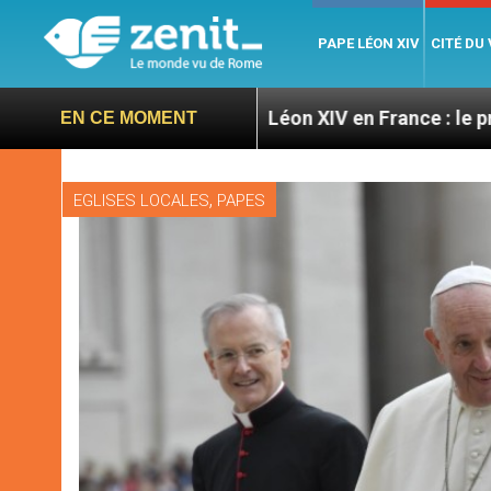
PAPE LÉON XIV
CITÉ DU
oires
Léon XIV en France : le programme détaill
EN CE MOMENT
,
EGLISES LOCALES
PAPES