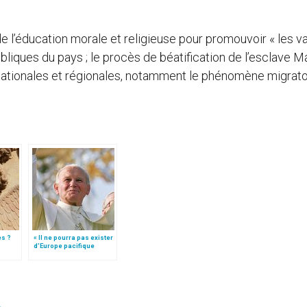
e l’éducation morale et religieuse pour promouvoir « les v
ubliques du pays ; le procès de béatification de l’esclave M
s nationales et régionales, notamment le phénomène migrato
es ?
« Il ne pourra pas exister
d’Europe pacifique
sans… »: l’Ukraine, dans
la vision de Jean-Paul II