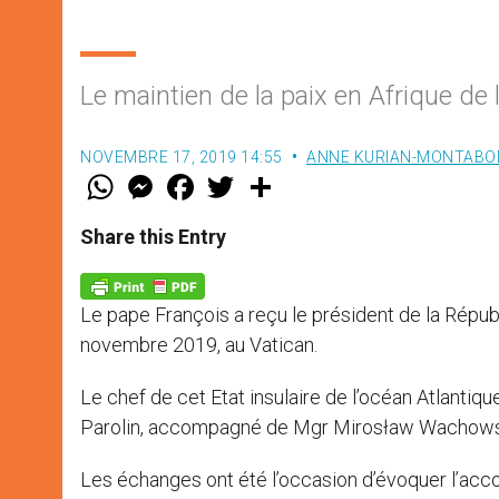
Le maintien de la paix en Afrique de 
NOVEMBRE 17, 2019 14:55
ANNE KURIAN-MONTABO
W
M
F
T
S
h
e
a
w
h
a
s
c
i
a
t
s
e
t
r
Share this Entry
s
e
b
t
e
A
n
o
e
p
g
o
r
p
e
k
Le pape François a reçu le président de la Répub
r
novembre 2019, au Vatican.
Le chef de cet Etat insulaire de l’océan Atlantiqu
Parolin, accompagné de Mgr Mirosław Wachowski, 
Les échanges ont été l’occasion d’évoquer l’accor