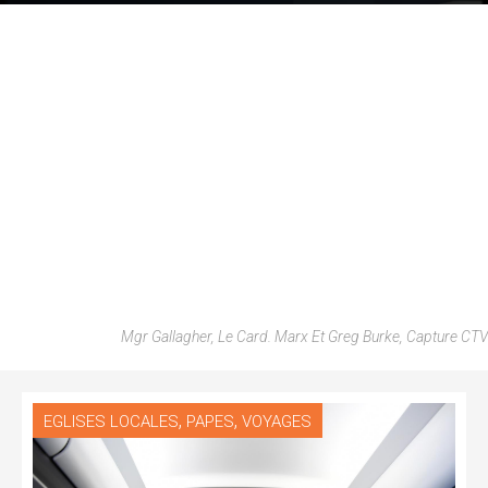
Mgr Gallagher, Le Card. Marx Et Greg Burke, Capture CTV
,
,
EGLISES LOCALES
PAPES
VOYAGES