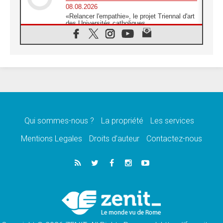
08.08.2026
«Relancer l'empathie», le projet Triennal d'art
des Universités catholiques
08.08.2026
Signis 2026, donner la parole aux religieuses
catholiques
08.08.2026
Au Bangladesh, l'Église accompagne les
Dalits sur le chemin de la dignité
07.08.2026
Philippines: le vicariat apostolique de
Calapan devient un diocèse
Qui sommes-nous ?
La propriété
Les services
07.08.2026
Congo-Brazzaville: le 15 août, entre solennité
Mentions Legales
Droits d’auteur
Contactez-nous
de l'Assomption et mémoire nationale
07.08.2026
«La paix commence par l'empathie» estime
le cardinal Parolin
07.08.2026
En Colombie, «la paix ne s'achète pas avec
une signature»