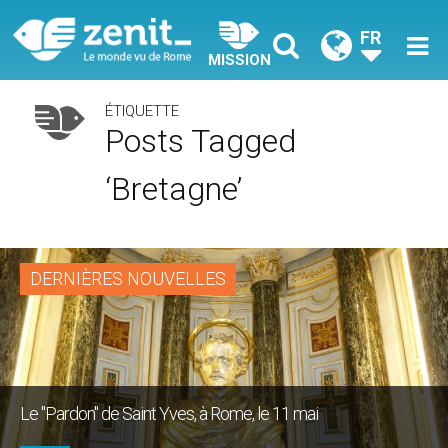
FR
MISSION
ÉTIQUETTE
Posts Tagged
‘Bretagne’
DERNIÈRES NOUVELLES
Le "Pardon" de Saint Yves, à Rome, le 11 mai