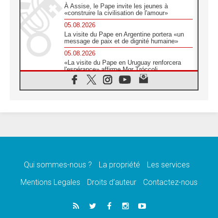
À Assise, le Pape invite les jeunes à
«construire la civilisation de l'amour»
05.08.2026
La visite du Pape en Argentine portera «un
message de paix et de dignité humaine»
05.08.2026
«La visite du Pape en Uruguay renforcera
l'espérance» affirme Mgr Tróccoli
05.08.2026
Le nonce en Ukraine: «Il est inquiétant
d'entendre ceux qui bénissent la guerre»
05.08.2026
Léon XIV au Pérou, une lueur d'espoir pour
un peuple en quête de paix
05.08.2026
SCEAM: L'Église en Afrique vers
l'Assemblée ecclésiale de 2028 depuis
Addis-Abeba
Qui sommes-nous ?
La propriété
Les services
05.08.2026
Mentions Legales
Droits d’auteur
Contactez-nous
Le Pape exprime ses condoléances suite au
décès du cardinal Júlio Langa
05.08.2026
Le Pape attendu en novembre en Uruguay,
en Argentine et au Pérou