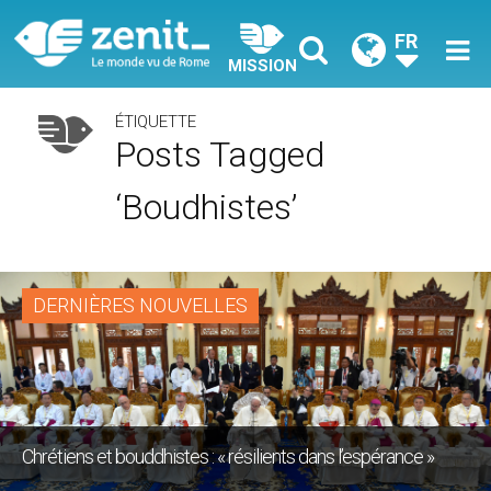
FR
MISSION
ÉTIQUETTE
Posts Tagged
‘boudhistes’
DERNIÈRES NOUVELLES
Chrétiens et bouddhistes : « résilients dans l’espérance »