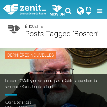
FR
MISSION
ÉTIQUETTE
Posts Tagged ‘Boston’
DERNIÈRES NOUVELLES
Le card. O'Malley ne se rendra pas à Dublin: la question du
séminaire Saint John le retient
AUG 16, 2018 19:36