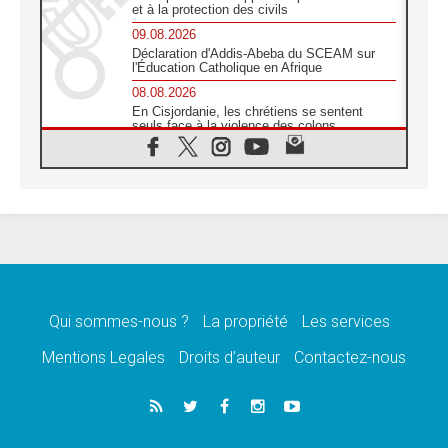
et à la protection des civils
09.08.2026
Déclaration d'Addis-Abeba du SCEAM sur
l'Éducation Catholique en Afrique
08.08.2026
En Cisjordanie, les chrétiens se sentent
seuls face à la violence des colons
08.08.2026
Léon XIV au sanctuaire de Notre Dame du
Bon Conseil à Genazzano en septembre
08.08.2026
Léon XIV: Sainte Agathe aide à contempler
la victoire de l'amour sur la mort
08.08.2026
«Relancer l'empathie», le projet Triennal d'art
des Universités catholiques
Qui sommes-nous ?
La propriété
Les services
08.08.2026
Signis 2026, donner la parole aux religieuses
Mentions Legales
Droits d’auteur
Contactez-nous
catholiques
08.08.2026
Au Bangladesh, l'Église accompagne les
Dalits sur le chemin de la dignité
07.08.2026