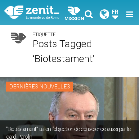
FR
MISSION
ÉTIQUETTE
Posts Tagged
‘biotestament’
DERNIÈRES NOUVELLES
"Biotestament" italien: l’objection de conscience aussi, par le
card. Parolin