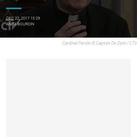
DEC 22, 2017 15:29
ANITA BOURDIN
Cardinal Parolin © Capture De Zenit / CTV