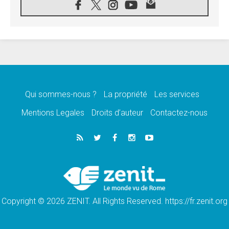
08.08.2026
«Relancer l'empathie», le projet Triennal d'art
des Universités catholiques
08.08.2026
Signis 2026, donner la parole aux religieuses
catholiques
08.08.2026
Au Bangladesh, l'Église accompagne les
Dalits sur le chemin de la dignité
Qui sommes-nous ?
La propriété
Les services
07.08.2026
Philippines: le vicariat apostolique de
Mentions Legales
Droits d’auteur
Contactez-nous
Calapan devient un diocèse
07.08.2026
Congo-Brazzaville: le 15 août, entre solennité
de l'Assomption et mémoire nationale
07.08.2026
«La paix commence par l'empathie» estime
le cardinal Parolin
Copyright © 2026 ZENIT. All Rights Reserved. https://fr.zenit.org