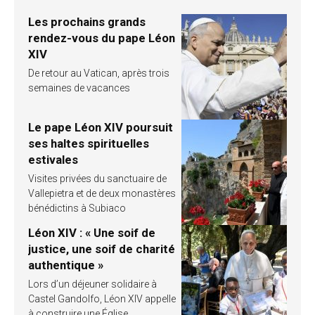
Les prochains grands
rendez-vous du pape Léon
XIV
De retour au Vatican, après trois
semaines de vacances
Le pape Léon XIV poursuit
ses haltes spirituelles
estivales
Visites privées du sanctuaire de
Vallepietra et de deux monastères
bénédictins à Subiaco
Léon XIV : « Une soif de
justice, une soif de charité
authentique »
Lors d’un déjeuner solidaire à
Castel Gandolfo, Léon XIV appelle
à construire une Église