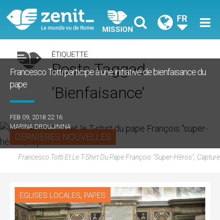
FR
MISSION
ÉTIQUETTE
Posts Tagged
Francesco Totti participe à une initiative de bienfaisance du
pape
‘bienfaisance’
FEB 09, 2018 22:16
MARINA DROUJININA
DERNIÈRES NOUVELLES
Francesco Totti Et Le T-Shirt Du Pape François "super-Héros", Capture
,
EGLISES LOCALES
PAPES