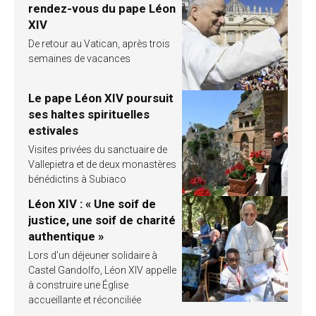
rendez-vous du pape Léon
XIV
De retour au Vatican, après trois
semaines de vacances
Le pape Léon XIV poursuit
ses haltes spirituelles
estivales
Visites privées du sanctuaire de
Vallepietra et de deux monastères
bénédictins à Subiaco
Léon XIV : « Une soif de
justice, une soif de charité
authentique »
Lors d’un déjeuner solidaire à
Castel Gandolfo, Léon XIV appelle
à construire une Église
accueillante et réconciliée