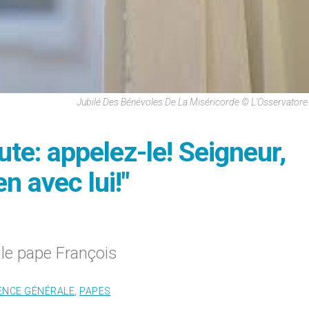
Jubilé Des Bénévoles De La Miséricorde © L'Osservato
te: appelez-le! Seigneur,
n avec lui!"
 le pape François
ENCE GÉNÉRALE
,
PAPES