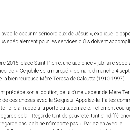
 « avec le coeur miséricordieux de Jésus », explique le pap
ésus spécialement pour les services qu’ils doivent accompli
 2016, place Saint-Pierre, une audience « jubilaire spécia
éricorde ». Ce jubilé sera marqué », demain, dimanche 4 se
 de la bienheureuse Mère Teresa de Calcutta (1910-1997).
t précédé son allocution, celui d’une « soeur de Mère Ter
lez de ces choses avec le Seigneur. Appelez-le. Faites com
é : elle a frappé à la porte du tabernacle. Tellement coura
regarde cela… Regarde tant de pauvreté, tant d’indifférence
 regarde pas, cela ne m’importe pas ». Parlez-en avec le