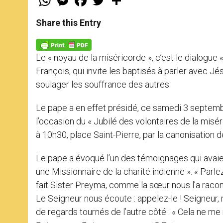
h
e
a
w
h
a
s
c
i
a
t
s
e
t
r
Share this Entry
s
e
b
t
e
A
n
o
e
p
g
o
r
p
e
k
Le « noyau de la miséricorde », c’est le dialogue
r
François, qui invite les baptisés à parler avec J
soulager les souffrance des autres.
Le pape a en effet présidé, ce samedi 3 septembre
l’occasion du « Jubilé des volontaires de la mis
à 10h30, place Saint-Pierre, par la canonisation
Le pape a évoqué l’un des témoignages qui avaien
une Missionnaire de la charité indienne »: « Par
fait Sister Preyma, comme la sœur nous l’a racont
Le Seigneur nous écoute : appelez-le ! Seigneur, 
de regards tournés de l’autre côté : « Cela ne me