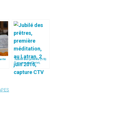
arité
Jubilé des prêtres (1/3):
s
"Le cœur du Christ,
centre de la
miséricorde"
APES