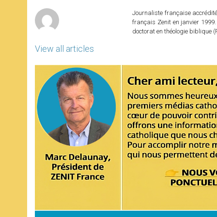
r
Journaliste française accréditée
français Zenit en janvier 1999.
doctorat en théologie bibliqu
View all articles