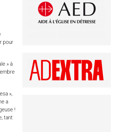
e
r pour
le » à
ptembre
esa »,
me a
geuse !
, tant