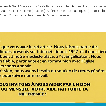
 près le Saint-Siège depuis 1995. Rédactrice en chef de fr.zenit.org. Elle a lancé 
 Master en journalisme (Bruxelles). Maîtrise en lettres classiques (Paris). Habil
e (Rome). Correspondante à Rome de Radio Espérance.