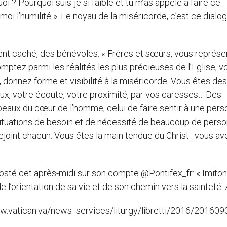
oi ? Pourquoi suis-je si faible et tu m’as appelé à faire ce
moi l’humilité ». Le noyau de la miséricorde, c’est ce dialo
t caché, des bénévoles: « Frères et sœurs, vous représe
mptez parmi les réalités les plus précieuses de l’Eglise, v
, donnez forme et visibilité à la miséricorde. Vous êtes des
eux, votre écoute, votre proximité, par vos caresses… Des
 beaux du cœur de l’homme, celui de faire sentir à une per
 situations de besoin et de nécessité de beaucoup de pers
ejoint chacun. Vous êtes la main tendue du Christ : vous av
té cet après-midi sur son compte @Pontifex_fr: « Imito
l’orientation de sa vie et de son chemin vers la sainteté. 
/www.vatican.va/news_services/liturgy/libretti/2016/201609