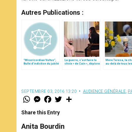
Autres Publications :
"Misericordiae Vultus",
La guerre, c’est faire le
Mère Teresa, la ch
Bulle d'indiction du jubilé
choix « de Caïn », déplore
au-delà de tous le
extraordinaire
le pape François
confins
SEPTEMBRE 03, 2016 13:20
AUDIENCE GÉNÉRALE
,
P
W
M
F
T
S
h
e
a
w
h
a
s
c
i
a
t
s
e
t
r
Share this Entry
s
e
b
t
e
A
n
o
e
p
g
o
r
Anita Bourdin
p
e
k