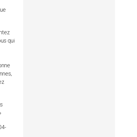
gue
ntez
ous qui
sonne
onnes,
ez
ns
»
04-