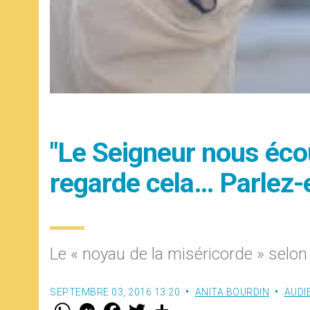
"Le Seigneur nous écou
regarde cela… Parlez-e
Le « noyau de la miséricorde » selon
SEPTEMBRE 03, 2016 13:20
ANITA BOURDIN
AUDI
W
M
F
T
S