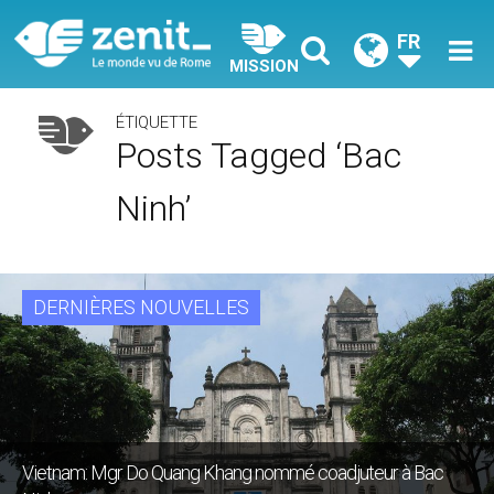
FR
MISSION
ÉTIQUETTE
Posts Tagged ‘Bac
Ninh’
DERNIÈRES NOUVELLES
Vietnam: Mgr Do Quang Khang nommé coadjuteur à Bac