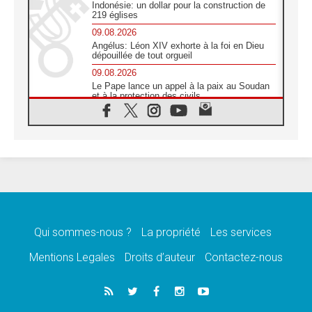
Indonésie: un dollar pour la construction de
219 églises
09.08.2026
Angélus: Léon XIV exhorte à la foi en Dieu
dépouillée de tout orgueil
09.08.2026
Le Pape lance un appel à la paix au Soudan
et à la protection des civils
09.08.2026
Déclaration d'Addis-Abeba du SCEAM sur
l'Éducation Catholique en Afrique
08.08.2026
En Cisjordanie, les chrétiens se sentent
seuls face à la violence des colons
08.08.2026
Léon XIV au sanctuaire de Notre Dame du
Bon Conseil à Genazzano en septembre
Qui sommes-nous ?
La propriété
Les services
08.08.2026
Léon XIV: Sainte Agathe aide à contempler
Mentions Legales
Droits d’auteur
Contactez-nous
la victoire de l'amour sur la mort
08.08.2026
«Relancer l'empathie», le projet Triennal d'art
des Universités catholiques