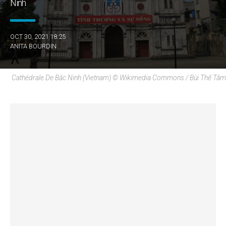
Ninh
OCT 30, 2021 18:25
ANITA BOURDIN
Cathédrale De Bắc Ninh (Vietnam) © Wikimedia Commons / Bùi Thế Tâm