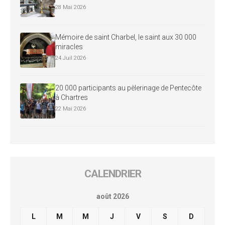
28 Mai 2026
Mémoire de saint Charbel, le saint aux 30 000
miracles
24 Juil 2026
20 000 participants au pèlerinage de Pentecôte
à Chartres
22 Mai 2026
CALENDRIER
août 2026
L
M
M
J
V
S
D