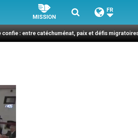
FR
MISSION
e catéchuménat, paix et défis migratoires
Léon X