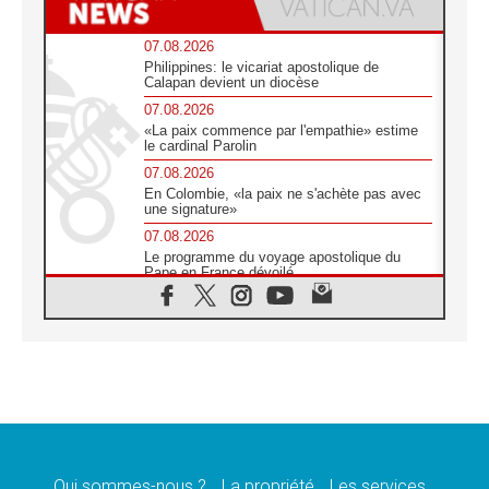
07.08.2026
Philippines: le vicariat apostolique de
Calapan devient un diocèse
07.08.2026
«La paix commence par l'empathie» estime
le cardinal Parolin
07.08.2026
En Colombie, «la paix ne s'achète pas avec
une signature»
07.08.2026
Le programme du voyage apostolique du
Pape en France dévoilé
07.08.2026
1ère Conférence continentale sur l'éducation
catholique en Afrique
07.08.2026
Un logo symbolique pour la venue du Pape
en France
07.08.2026
Cardinal Rossi: «La venue du Pape Léon en
Argentine est un hommage à François»
Qui sommes-nous ?
La propriété
Les services