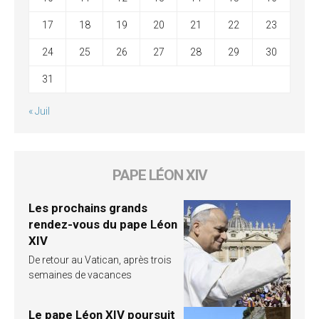
17
18
19
20
21
22
23
24
25
26
27
28
29
30
31
« Juil
PAPE LÉON XIV
Les prochains grands
rendez-vous du pape Léon
XIV
De retour au Vatican, après trois
semaines de vacances
Le pape Léon XIV poursuit