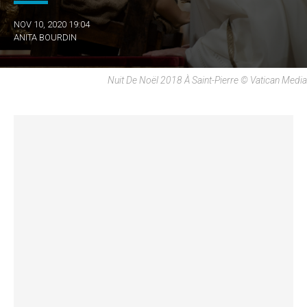
NOV 10, 2020 19:04
ANITA BOURDIN
Nuit De Noël 2018 À Saint-Pierre © Vatican Media