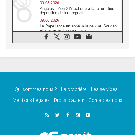
09.08.2026
Angélus: Léon XIV exhorte à la foi en Dieu
dépouillée de tout orgueil
09.08.2026
Le Pape lance un appel à la paix au Soudan
et à la protection des civils
09.08.2026
Déclaration d'Addis-Abeba du SCEAM sur
l'Éducation Catholique en Afrique
08.08.2026
En Cisjordanie, les chrétiens se sentent
seuls face à la violence des colons
08.08.2026
Léon XIV au sanctuaire de Notre Dame du
Bon Conseil à Genazzano en septembre
Qui sommes-nous ?
La propriété
Les services
08.08.2026
Léon XIV: Sainte Agathe aide à contempler
Mentions Legales
Droits d’auteur
Contactez-nous
la victoire de l'amour sur la mort
08.08.2026
«Relancer l'empathie», le projet Triennal d'art
des Universités catholiques
08.08.2026
Signis 2026, donner la parole aux religieuses