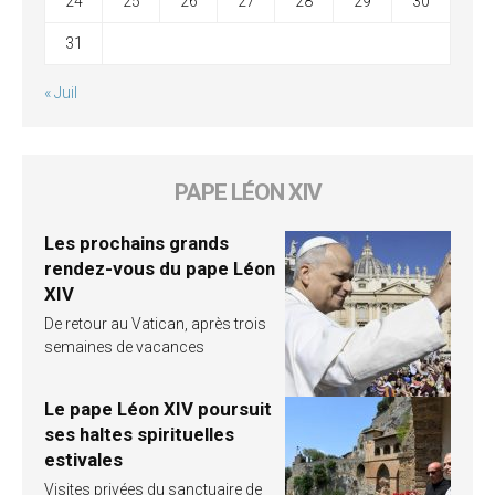
24
25
26
27
28
29
30
31
« Juil
PAPE LÉON XIV
Les prochains grands
rendez-vous du pape Léon
XIV
De retour au Vatican, après trois
semaines de vacances
Le pape Léon XIV poursuit
ses haltes spirituelles
estivales
Visites privées du sanctuaire de