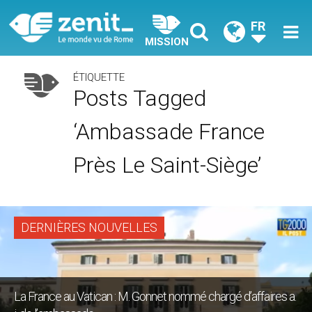
FR
MISSION
ÉTIQUETTE
Posts Tagged
‘ambassade France
Près Le Saint-Siège’
DERNIÈRES NOUVELLES
La France au Vatican : M. Gonnet nommé chargé d’affaires a.