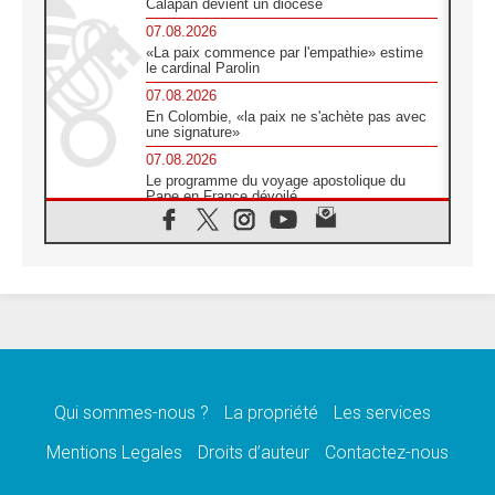
Calapan devient un diocèse
07.08.2026
«La paix commence par l'empathie» estime
le cardinal Parolin
07.08.2026
En Colombie, «la paix ne s'achète pas avec
une signature»
07.08.2026
Le programme du voyage apostolique du
Pape en France dévoilé
07.08.2026
1ère Conférence continentale sur l'éducation
catholique en Afrique
07.08.2026
Un logo symbolique pour la venue du Pape
en France
07.08.2026
Cardinal Rossi: «La venue du Pape Léon en
Argentine est un hommage à François»
Qui sommes-nous ?
La propriété
Les services
07.08.2026
Hiroshima et Nagasaki, 81 ans après,
Mentions Legales
Droits d’auteur
Contactez-nous
lancement des «dix jours de prière pour la
paix»