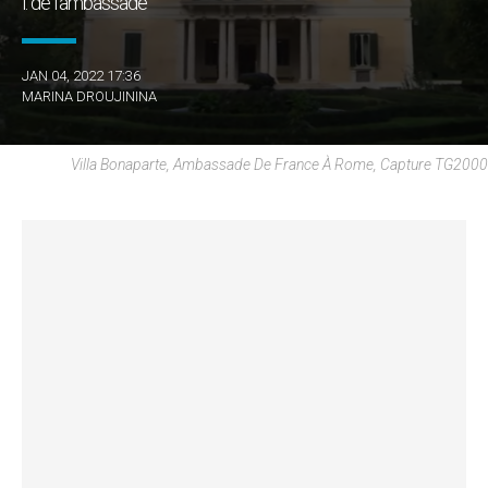
i. de l’ambassade
JAN 04, 2022 17:36
MARINA DROUJININA
Villa Bonaparte, Ambassade De France À Rome, Capture TG2000