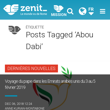
FR
MISSION
ÉTIQUETTE
Posts Tagged ‘Abou
Dabi’
DERNIÈRES NOUVELLES
Voyage du pape dans les Emirats arabes unis du 3 au 5
février 2019
DEC 06, 2018 12:24
ANNE KURIAN-MONTABONE