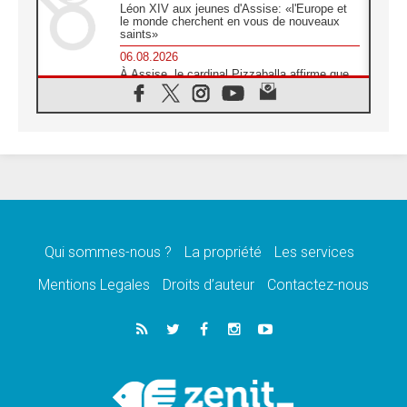
Léon XIV aux jeunes d'Assise: «l'Europe et
le monde cherchent en vous de nouveaux
saints»
06.08.2026
À Assise, le cardinal Pizzaballa affirme que
«les chrétiens veulent la paix»
06.08.2026
Au Mexique, le cardinal Parolin invite à être
aux côtés des marginalisées
06.08.2026
À Assise, le Pape invite les jeunes à
«construire la civilisation de l'amour»
05.08.2026
La visite du Pape en Argentine portera «un
message de paix et de dignité humaine»
Qui sommes-nous ?
La propriété
Les services
05.08.2026
Mentions Legales
Droits d’auteur
Contactez-nous
«La visite du Pape en Uruguay renforcera
l'espérance» affirme Mgr Tróccoli
05.08.2026
Le nonce en Ukraine: «Il est inquiétant
d'entendre ceux qui bénissent la guerre»
05.08.2026
Léon XIV au Pérou, une lueur d'espoir pour
un peuple en quête de paix