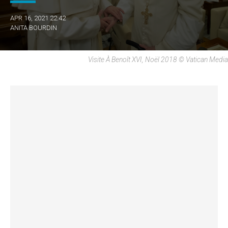
APR 16, 2021 22:42
ANITA BOURDIN
Visite À Benoît XVI, Noël 2018 © Vatican Media