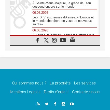
À Sainte-Marie-Majeure, la grâce de Dieu
descend encore sur le monde
06.08.2026
Léon XIV aux jeunes d'Assise: «l'Europe et
le monde cherchent en vous de nouveaux
saints»
06.08.2026
À Assise, le cardinal Pizzaballa affirme que
«les chrétiens veulent la paix»
06.08.2026
Au Mexique, le cardinal Parolin invite à être
aux côtés des marginalisées
06.08.2026
À Assise, le Pape invite les jeunes à
«construire la civilisation de l'amour»
05.08.2026
La visite du Pape en Argentine portera «un
message de paix et de dignité humaine»
Qui sommes-nous ?
La propriété
Les services
05.08.2026
Mentions Legales
Droits d’auteur
Contactez-nous
«La visite du Pape en Uruguay renforcera
l'espérance» affirme Mgr Tróccoli
05.08.2026
Le nonce en Ukraine: «Il est inquiétant
d'entendre ceux qui bénissent la guerre»