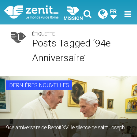
FR
MISSION
ÉTIQUETTE
Posts Tagged ‘94e
Anniversaire’
DERNIÈRES NOUVELLES
94e anniversaire de Benoît XVI: le silence de saint Joseph