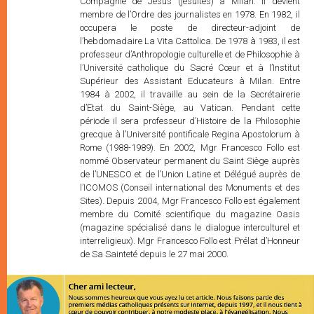
Compagnie de Jésus (jésuites) à Milan. Il devient
membre de l’Ordre des journalistes en 1978. En 1982, il
occupera le poste de directeur-adjoint de
l’hebdomadaire La Vita Cattolica. De 1978 à 1983, il est
professeur d’Anthropologie culturelle et de Philosophie à
l’Université catholique du Sacré Cœur et à l’Institut
Supérieur des Assistant Educateurs à Milan. Entre
1984 à 2002, il travaille au sein de la Secrétairerie
d’Etat du Saint-Siège, au Vatican. Pendant cette
période il sera professeur d’Histoire de la Philosophie
grecque à l’Université pontificale Regina Apostolorum à
Rome (1988-1989). En 2002, Mgr Francesco Follo est
nommé Observateur permanent du Saint Siège auprès
de l’UNESCO et de l’Union Latine et Délégué auprès de
l’ICOMOS (Conseil international des Monuments et des
Sites). Depuis 2004, Mgr Francesco Follo est également
membre du Comité scientifique du magazine Oasis
(magazine spécialisé dans le dialogue interculturel et
interreligieux). Mgr Francesco Follo est Prélat d’Honneur
de Sa Sainteté depuis le 27 mai 2000.