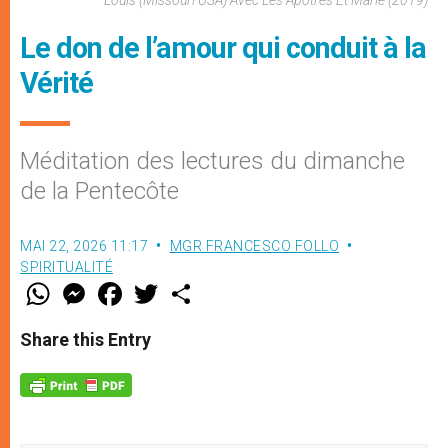
Louis (Missouri USA) Avec Les Apôtres Et Marie (2019)
Le don de l’amour qui conduit à la
Vérité
Méditation des lectures du dimanche
de la Pentecôte
MAI 22, 2026 11:17
MGR FRANCESCO FOLLO
SPIRITUALITÉ
W
M
F
T
S
h
e
a
w
h
a
s
c
i
a
t
s
e
t
r
Share this Entry
s
e
b
t
e
A
n
o
e
p
g
o
r
p
e
k
r