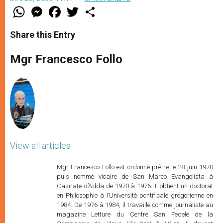
W
M
F
T
S
h
e
a
w
h
a
s
c
i
a
t
s
e
t
r
Share this Entry
s
e
b
t
e
A
n
o
e
p
g
o
r
Mgr Francesco Follo
p
e
k
r
View all articles
Mgr Francesco Follo est ordonné prêtre le 28 juin 1970
puis nommé vicaire de San Marco Evangelista à
Casirate d’Adda de 1970 à 1976. Il obtient un doctorat
en Philosophie à l’Université pontificale grégorienne en
1984. De 1976 à 1984, il travaille comme journaliste au
magazine Letture du Centre San Fedele de la