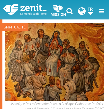
FR
MISSION
SPIRITUALITÉ
Mosaïque De La Pentecôte Dans La Basilique Cathédrale De Saint-