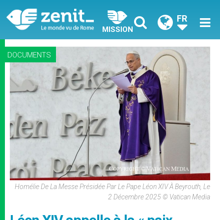
FR
MISSION
DOCUMENTS
Homélie De La Messe Présidée Par Le Pape Léon XIV À Beyrouth, Le
2 Décembre 2025 © Vatican Media