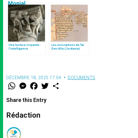
François
Une lecture croyante :
Les inscriptions de Tal
l’intelligence
Deir Alla (Jordanie)
typologique des deux
Testaments
DÉCEMBRE 18, 2025 17:04
DOCUMENTS
W
M
F
T
S
h
e
a
w
h
a
s
c
i
a
t
s
e
t
r
Share this Entry
s
e
b
t
e
A
n
o
e
p
g
o
r
Rédaction
p
e
k
r