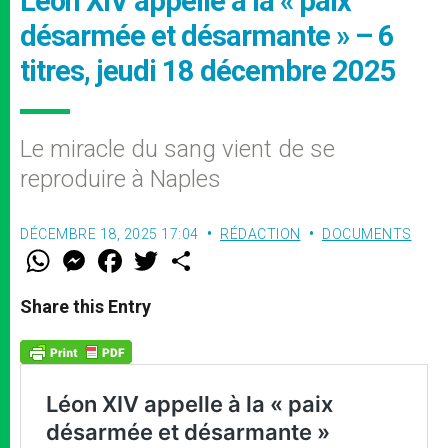
Léon XIV appelle à la « paix
désarmée et désarmante » – 6
titres, jeudi 18 décembre 2025
Le miracle du sang vient de se
reproduire à Naples
DÉCEMBRE 18, 2025 17:04
RÉDACTION
DOCUMENTS
W
M
F
T
S
h
e
a
w
h
a
s
c
i
a
t
s
e
t
r
Share this Entry
s
e
b
t
e
A
n
o
e
p
g
o
r
p
e
k
r