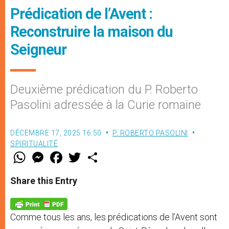
Prédication de l’Avent :
Reconstruire la maison du
Seigneur
Deuxième prédication du P. Roberto
Pasolini adressée à la Curie romaine
DÉCEMBRE 17, 2025 16:50
P. ROBERTO PASOLINI
SPIRITUALITÉ
W
M
F
T
S
h
e
a
w
h
a
s
c
i
a
t
s
e
t
r
Share this Entry
s
e
b
t
e
A
n
o
e
p
g
o
r
p
e
k
Comme tous les ans, les prédications de l’Avent sont
r