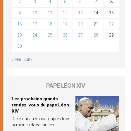
2
3
4
5
6
7
8
9
10
11
12
13
14
15
16
17
18
19
20
21
22
23
24
25
26
27
28
29
30
« Mai
Juil »
PAPE LÉON XIV
Les prochains grands
rendez-vous du pape Léon
XIV
De retour au Vatican, après trois
semaines de vacances