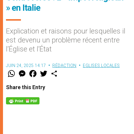
» en Italie
Explication et raisons pour lesquelles il
est devenu un problème récent entre
l’Église et l’État
JUIN 24, 2025 14:17
RÉDACTION
EGLISES LOCALES
W
M
F
T
S
h
e
a
w
h
a
s
c
i
a
t
s
e
t
r
Share this Entry
s
e
b
t
e
A
n
o
e
p
g
o
r
p
e
k
r