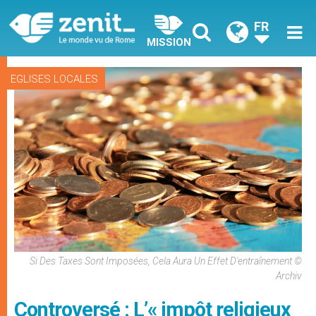
FR
MISSION
EGLISES LOCALES
Si Des Taxes Sont Imposées, Cela Aura Un Effet D'entraînement ©
Archiv
Controversé : L’« impôt religieux