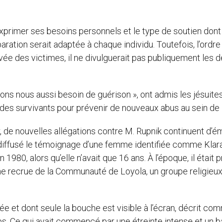
exprimer ses besoins personnels et le type de soutien dont 
ration serait adaptée à chaque individu. Toutefois, l’ordre
ée des victimes, il ne divulguerait pas publiquement les d
ons nous aussi besoin de guérison », ont admis les jésuites
des survivants pour prévenir de nouveaux abus au sein de l
, de nouvelles allégations contre M. Rupnik continuent d’é
a diffusé le témoignage d’une femme identifiée comme Klara
980, alors qu’elle n’avait que 16 ans. À l’époque, il était p
eune recrue de la Communauté de Loyola, un groupe religieux 
ée et dont seule la bouche est visible à l’écran, décrit co
emps. Ce qui avait commencé par une étreinte intense et un b