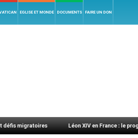
 VATICAN
EGLISE ET MONDE
DOCUMENTS
FAIRE UN DON
res
Léon XIV en France : le programme détaillé d