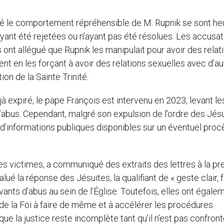
é le comportement répréhensible de M. Rupnik se sont he
ayant été rejetées ou n’ayant pas été résolues. Les accusa
ont allégué que Rupnik les manipulait pour avoir des relat
nt en les forçant à avoir des relations sexuelles avec d’au
on de la Sainte Trinité.
jà expiré, le pape François est intervenu en 2023, levant le
d’abus. Cependant, malgré son expulsion de l’ordre des Jés
eu d’informations publiques disponibles sur un éventuel proc
es victimes, a communiqué des extraits des lettres à la pr
lué la réponse des Jésuites, la qualifiant de « geste clair,
ivants d’abus au sein de l’Église. Toutefois, elles ont égale
 de la Foi à faire de même et à accélérer les procédures
ue la justice reste incomplète tant qu’il n’est pas confront