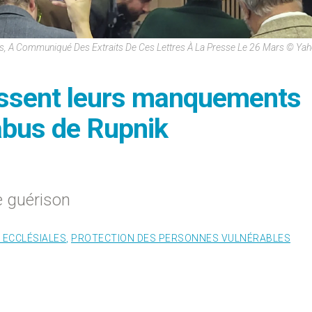
mes, A Communiqué Des Extraits De Ces Lettres À La Presse Le 26 Mars © Y
issent leurs manquements
abus de Rupnik
e guérison
ECCLÉSIALES
,
PROTECTION DES PERSONNES VULNÉRABLES