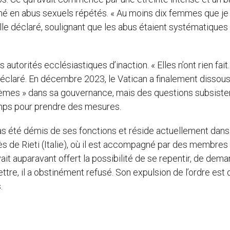
formé en abus sexuels répétés. « Au moins dix femmes que je
elle déclaré, soulignant que les abus étaient systématiques
utorités ecclésiastiques d’inaction. « Elles n’ont rien fait.
e déclaré. En décembre 2023, le Vatican a finalement dissous
èmes » dans sa gouvernance, mais des questions subsiste
 temps pour prendre des mesures.
 pas été démis de ses fonctions et réside actuellement dans
s de Rieti (Italie), où il est accompagné par des membres
it auparavant offert la possibilité de se repentir, de dem
ettre, il a obstinément refusé. Son expulsion de l’ordre est 
.