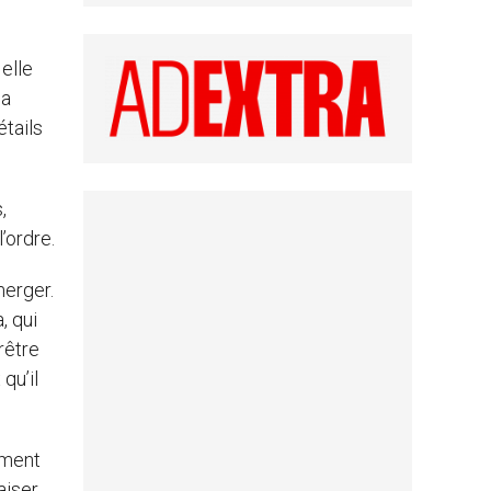
elle
 a
étails
,
’ordre.
merger.
, qui
rêtre
qu’il
mment
aiser