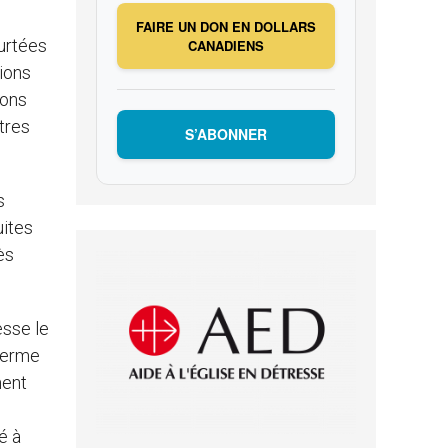
FAIRE UN DON EN DOLLARS
urtées
CANADIENS
tions
ions
tres
S’ABONNER
s
uites
ès
esse le
 ferme
ment
é à