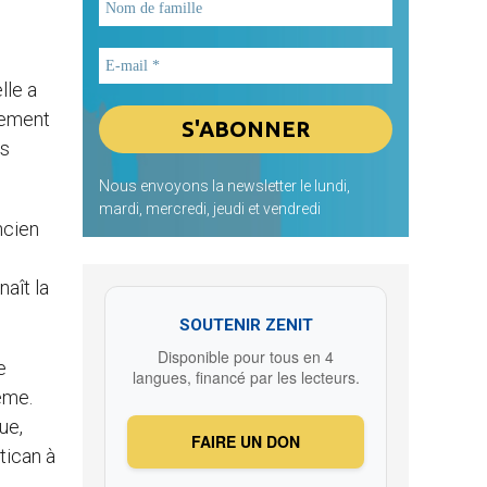
lle a
lement
es
Nous envoyons la newsletter le lundi,
mardi, mercredi, jeudi et vendredi
ncien
aît la
SOUTENIR ZENIT
Disponible pour tous en 4
e
langues, financé par les lecteurs.
même.
ue,
FAIRE UN DON
tican à