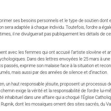
primer ses besoins personnels et le type de soutien dont e
on sera adaptée à chaque individu. Toutefois, l’ordre a éga
times, il ne divulguerait pas publiquement les détails de c
t avec les femmes qui ont accusé l’artiste slovène et a
sychologiques. Dans des lettres envoyées le 25 mars à une
s passés, exprime son malaise face à la situation et reconn
més, mais aussi par des années de silence et d’inaction.
en, un haut responsable jésuite, proposent un processus d
 chemin exige la vérité et la responsabilité de l’ordre lui-
é inhabituel dans une affaire qui a choqué l’Église Catholiq
e Rupnik, dont les mosaïques ornent des sites sacrés, du Va