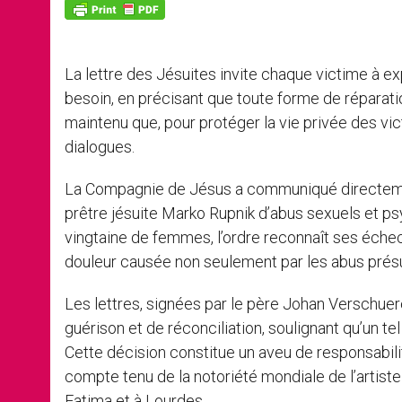
p
g
o
r
p
e
k
r
La lettre des Jésuites invite chaque victime à ex
besoin, en précisant que toute forme de réparati
maintenu que, pour protéger la vie privée des vic
dialogues.
La Compagnie de Jésus a communiqué directemen
prêtre jésuite Marko Rupnik d’abus sexuels et p
vingtaine de femmes, l’ordre reconnaît ses échec
douleur causée non seulement par les abus présu
Les lettres, signées par le père Johan Verschuer
guérison et de réconciliation, soulignant qu’un tel
Cette décision constitue un aveu de responsabilit
compte tenu de la notoriété mondiale de l’artist
Fatima et à Lourdes.