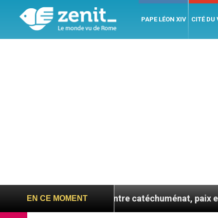
PAPE LÉON XIV
CITÉ DU
 se confie : entre catéchuménat, paix et défis migratoi
EN CE MOMENT