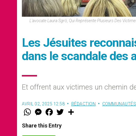
L'avocate Laura Sgrò, Qui Représente Plusieurs Des Victi
Les Jésuites reconna
dans le scandale des 
Et offrent aux victimes un chemin d
AVRIL 02, 2025 12:58
RÉDACTION
COMMUNAUTÉS 
W
M
F
T
S
h
e
a
w
h
a
s
c
i
a
t
s
e
t
r
Share this Entry
s
e
b
t
e
A
n
o
e