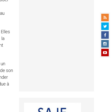
 au
 Elles
 la
nt
 un
 de son
ander
due à