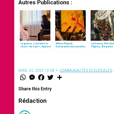
Autres Publications :
La guerre, c’est faire le
Affaire Rupnik :
La France, fille aîn
choix « de Caïn », déplore
Déclaration des jésuites
l’Église, 21e partie
le pape François
après de nouvelles
accusations
AVRIL 02, 2025 12:58
COMMUNAUTÉS ECCLÉSIALES
,
W
M
F
T
S
h
e
a
w
h
a
s
c
i
a
t
s
e
t
r
Share this Entry
s
e
b
t
e
A
n
o
e
p
g
o
r
Rédaction
p
e
k
r