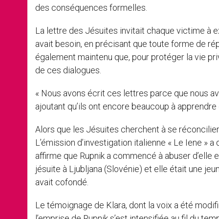
des conséquences formelles.
La lettre des Jésuites invitait chaque victime à 
avait besoin, en précisant que toute forme de répa
également maintenu que, pour protéger la vie priv
de ces dialogues.
« Nous avons écrit ces lettres parce que nous av
ajoutant qu’ils ont encore beaucoup à apprendre 
Alors que les Jésuites cherchent à se réconcilier
L’émission d’investigation italienne « Le Iene » 
affirme que Rupnik a commencé à abuser d’elle en 1
jésuite à Ljubljana (Slovénie) et elle était une j
avait cofondé.
Le témoignage de Klara, dont la voix a été modifi
l’emprise de Rupnik s’est intensifiée au fil du t