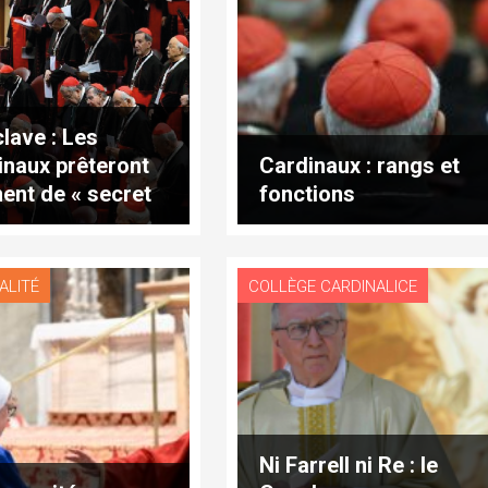
lave : Les
inaux prêteront
Cardinaux : rangs et
ent de « secret
fonctions
u » – 13 titres,
redi 30 avril
5
ALITÉ
COLLÈGE CARDINALICE
Ni Farrell ni Re : le