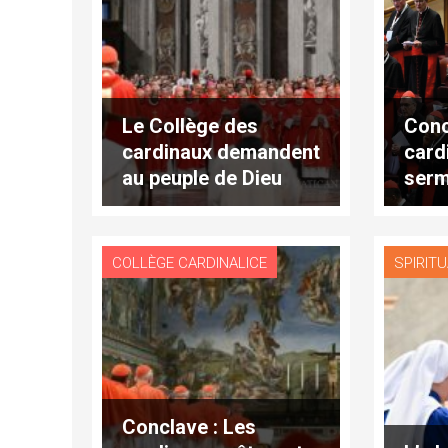
Le Collège des
Conc
cardinaux demandent
card
au peuple de Dieu
serm
son soutien par la
absol
prière
merc
202
COLLÈGE CARDINALICE
SPIRITU
Conclave : Les