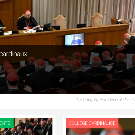
cardinaux
1re Congrégation Générale Des 
ENTS
COLLÈGE CARDINALICE