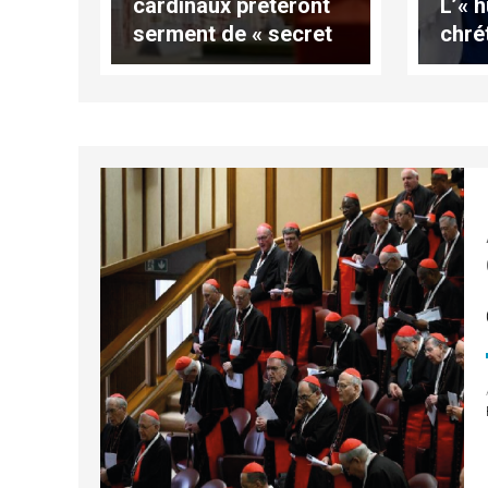
cardinaux prêteront
L’« 
serment de « secret
chré
absolu »