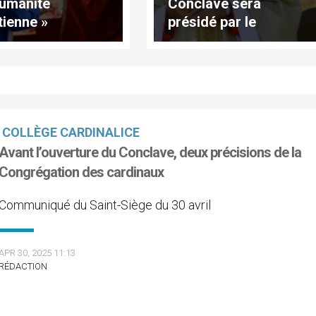
humanité
Conclave sera
tienne »
présidé par le
cardinal Parolin
COLLÈGE CARDINALICE
Avant l’ouverture du Conclave, deux précisions de la
Congrégation des cardinaux
Communiqué du Saint-Siège du 30 avril
APR 30, 2025 11:13
RÉDACTION