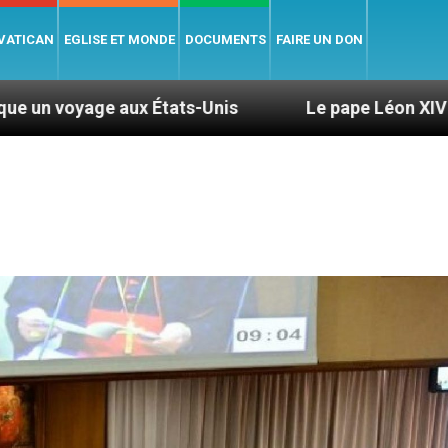
 VATICAN
EGLISE ET MONDE
DOCUMENTS
FAIRE UN DON
ats-Unis
Le pape Léon XIV se rendra en Uruguay