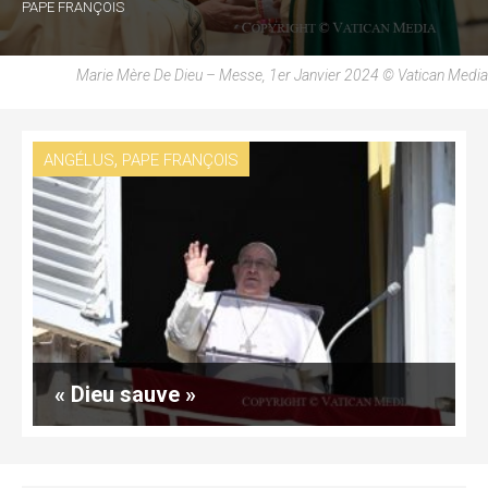
PAPE FRANÇOIS
Marie Mère De Dieu – Messe, 1er Janvier 2024 © Vatican Media
,
ANGÉLUS
PAPE FRANÇOIS
« Dieu sauve »