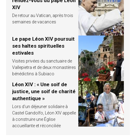
rendez-vous du pape Léon
XIV
De retour au Vatican, après trois
semaines de vacances
Le pape Léon XIV poursuit
ses haltes spirituelles
estivales
Visites privées du sanctuaire de
Vallepietra et de deux monastères
bénédictins à Subiaco
Léon XIV : « Une soif de
justice, une soif de charité
authentique »
Lors d’un déjeuner solidaire à
Castel Gandolfo, Léon XIV appelle
à construire une Église
accueillante et réconciliée