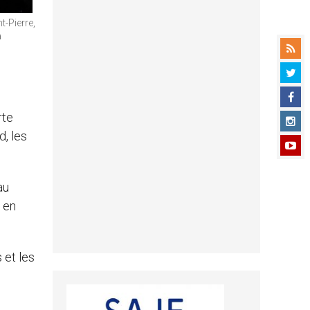
t-Pierre,
a
rte
d, les
au
 en
 et les