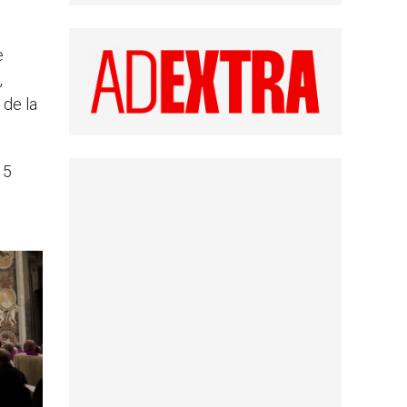
e
,
 de la
 5