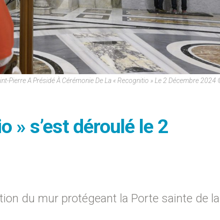
aint-Pierre A Présidé À Cérémonie De La « Recognitio » Le 2 Décembre 2024 
io » s’est déroulé le 2
lition du mur protégeant la Porte sainte de la