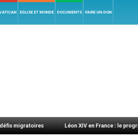
 VATICAN
EGLISE ET MONDE
DOCUMENTS
FAIRE UN DON
s
Léon XIV en France : le programme détaillé de 