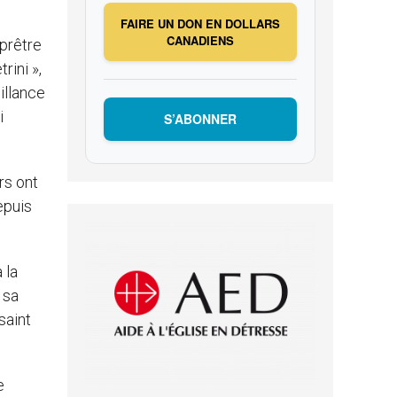
FAIRE UN DON EN DOLLARS
CANADIENS
prêtre
rini »,
illance
i
S’ABONNER
rs ont
epuis
 la
 sa
saint
e