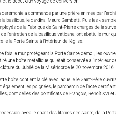
t et le début d’un voyage de conversion.
a cérémonie a commencé par une prière animée par l’archi
 la basilique, le cardinal Mauro Gambetti. Puis les « sampiet
ployés de la Fabrique de Saint-Pierre chargés de la surve
 de l’entretien de la basilique vaticane, ont abattu le mur qu
elle la Porte Sainte à l’intérieur de l’église.
e fois le mur protégeant la Porte Sainte démoli, les ouvrie
tiré une boîte métallique qui était conservée à l’intérieur d
 clôture du Jubilé de la Miséricorde le 20 novembre 2016.
tte boîte contient la clé avec laquelle le Saint-Père ouvrira
t également les poignées, le parchemin de l’acte certifiant
les, dont celles des pontificats de François, Benoît XVI et 
ocession, avec le chant des litanies des saints, de la Port