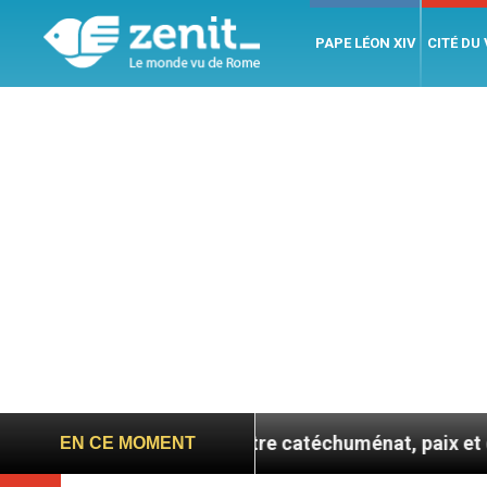
PAPE LÉON XIV
CITÉ DU
 confie : entre catéchuménat, paix et défis migratoire
EN CE MOMENT