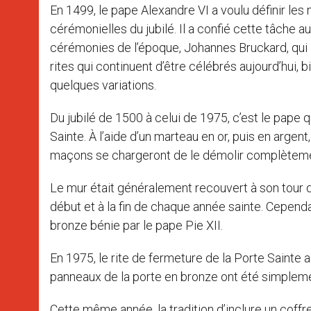
En 1499, le pape Alexandre VI a voulu définir les
cérémonielles du jubilé. Il a confié cette tâche a
cérémonies de l’époque, Johannes Bruckard, qui a
rites qui continuent d’être célébrés aujourd’hui, 
quelques variations.
Du jubilé de 1500 à celui de 1975, c’est le pape
Sainte. À l’aide d’un marteau en or, puis en argent
maçons se chargeront de le démolir complèteme
Le mur était généralement recouvert à son tour d
début et à la fin de chaque année sainte. Cepend
bronze bénie par le pape Pie XII.
En 1975, le rite de fermeture de la Porte Sainte a é
panneaux de la porte en bronze ont été simpleme
Cette même année, la tradition d’inclure un coff