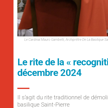
Le Cardinal Mauro Gambetti, Archiprêtre De La Basilique S
Le rite de la « recognit
décembre 2024
Il s’agit du rite traditionnel de démo
basilique Saint-Pierre