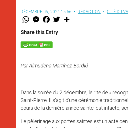
DÉCEMBRE 05, 2024 15:56
RÉDACTION
CITÉ DU V
W
M
F
T
S
h
e
a
w
h
a
s
c
i
a
t
s
e
t
r
Share this Entry
s
e
b
t
e
A
n
o
e
p
g
o
r
p
e
k
r
Par Almudena Martínez-Bordiú
Dans la soirée du 2 décembre, le rite de « recogniti
Saint-Pierre. Il s’agit d’une cérémonie traditionne
cours de la dernière année sainte, est intacte, s
Le pèlerinage aux portes saintes est un acte centr