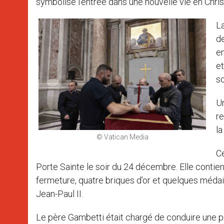
symbolise l’entrée dans une nouvelle vie en Chris
L
de
em
et
sc
Un
re
la
© Vatican Media
Ce
Porte Sainte le soir du 24 décembre. Elle contien
fermeture, quatre briques d’or et quelques médail
Jean-Paul II.
Le père Gambetti était chargé de conduire une pr