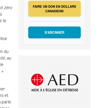
FAIRE UN DON EN DOLLARS
cit zéro
CANADIENS
es
e le
S’ABONNER
leur
in du
té, au
le
.
»
her
rs et
n parle