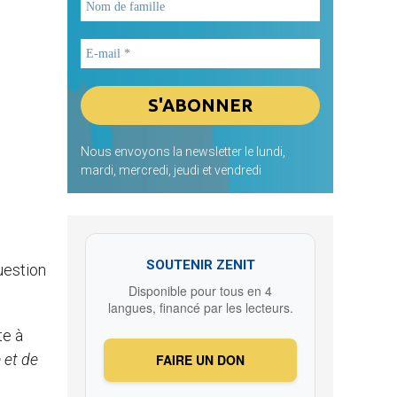
Nous envoyons la newsletter le lundi,
mardi, mercredi, jeudi et vendredi
SOUTENIR ZENIT
uestion
Disponible pour tous en 4
langues, financé par les lecteurs.
te à
 et de
FAIRE UN DON