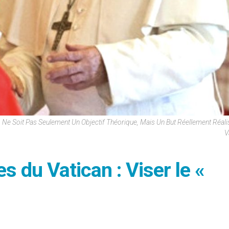
 Ne Soit Pas Seulement Un Objectif Théorique, Mais Un But Réellement Réali
V
s du Vatican : Viser le «