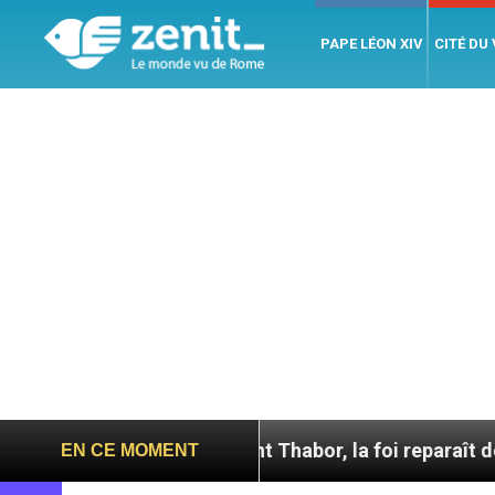
PAPE LÉON XIV
CITÉ DU
Sur le Mont Thabor, la foi reparaît des grottes antique
EN CE MOMENT