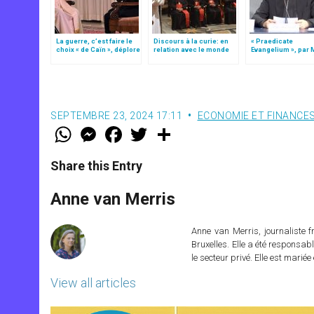
La guerre, c’est faire le
Discours à la curie: en
« Praedicate
choix « de Caïn », déplore
relation avec le monde
Evangelium », par 
le pape François
(texte intégral)
Marco Mellino (2/2
SEPTEMBRE 23, 2024 17:11
ECONOMIE ET FINANCE
W
M
F
T
S
h
e
a
w
h
a
s
c
i
a
t
s
e
t
r
Share this Entry
s
e
b
t
e
A
n
o
e
p
g
o
r
Anne van Merris
p
e
k
r
Anne van Merris, journaliste f
Bruxelles. Elle a été responsa
le secteur privé. Elle est marié
View all articles