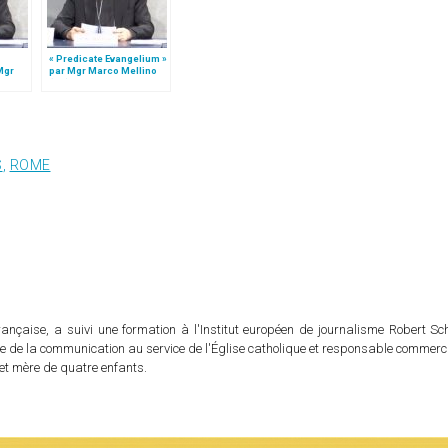
« Predicate Evangelium »
Mgr
par Mgr Marco Mellino
)
(1/2)
S
,
ROME
rançaise, a suivi une formation à l'Institut européen de journalisme Robert S
ble de la communication au service de l'Église catholique et responsable commer
e et mère de quatre enfants.