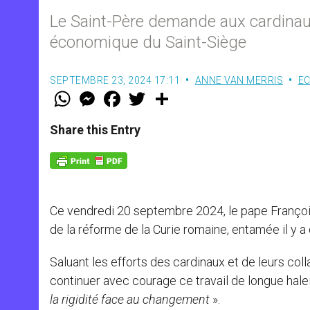
Le Saint-Père demande aux cardinau
économique du Saint-Siège
SEPTEMBRE 23, 2024 17:11
ANNE VAN MERRIS
EC
W
M
F
T
S
h
e
a
w
h
a
s
c
i
a
t
s
e
t
r
Share this Entry
s
e
b
t
e
A
n
o
e
p
g
o
r
p
e
k
r
Ce vendredi 20 septembre 2024, le pape Françoi
de la réforme de la Curie romaine, entamée il y a 
Saluant les efforts des cardinaux et de leurs coll
continuer avec courage ce travail de longue halein
la rigidité face au changement
».