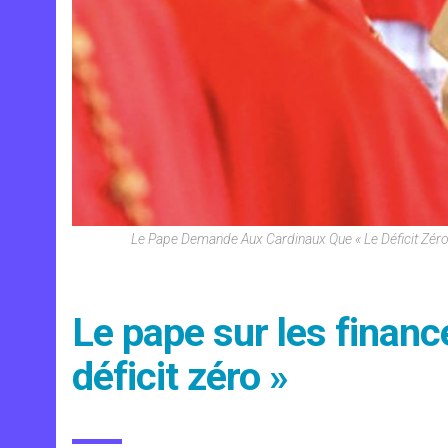
Le Pape Demande Aux Cardinaux Que « Le Déficit Zéro
Le pape sur les finance
déficit zéro »