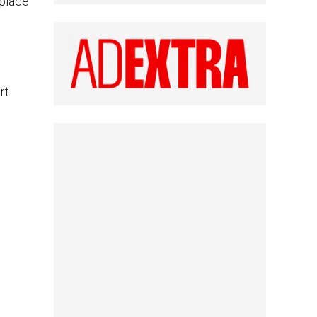
 place
rt