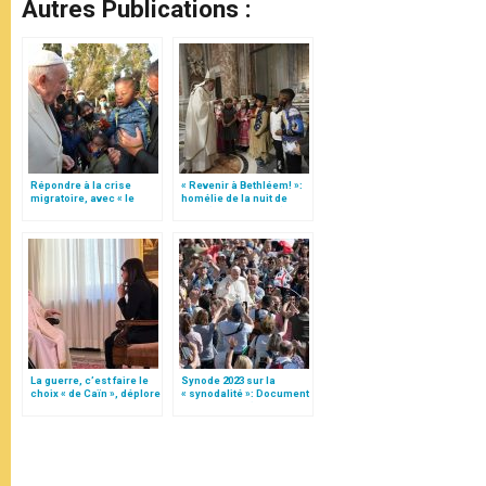
Autres Publications :
Répondre à la crise
« Revenir à Bethléem! »:
migratoire, avec « le
homélie de la nuit de
style de l’humanité »!
Noël (texte complet)
(texte complet)
La guerre, c’est faire le
Synode 2023 sur la
choix « de Caïn », déplore
« synodalité »: Document
le pape François
préparatoire (texte
complet)