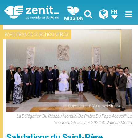
FR
MISSION
,
PAPE FRANÇOIS
RENCONTRES
La Délégation Du Réseau Mondial De Prière Du Pape Accueilli Le
Vendredi 26 Janvier 2024 © Vatican Media
Salutations du Saint-Père