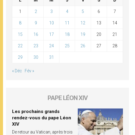
1
2
3
4
5
6
7
8
9
10
11
12
13
14
15
16
17
18
19
20
21
22
23
24
25
26
27
28
29
30
31
« Déc
Fév »
PAPE LÉON XIV
Les prochains grands
rendez-vous du pape Léon
XIV
De retour au Vatican, après trois