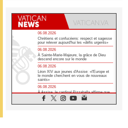
06.08.2026
Chrétiens et confucéens: respect et sagesse
pour relever aujourd'hui les «défis urgents»
06.08.2026
À Sainte-Marie-Majeure, la grâce de Dieu
descend encore sur le monde
06.08.2026
Léon XIV aux jeunes d'Assise: «l'Europe et
le monde cherchent en vous de nouveaux
saints»
06.08.2026
À Assise, le cardinal Pizzaballa affirme que
«les chrétiens veulent la paix»
06.08.2026
Au Mexique, le cardinal Parolin invite à être
aux côtés des marginalisées
06.08.2026
À Assise, le Pape invite les jeunes à