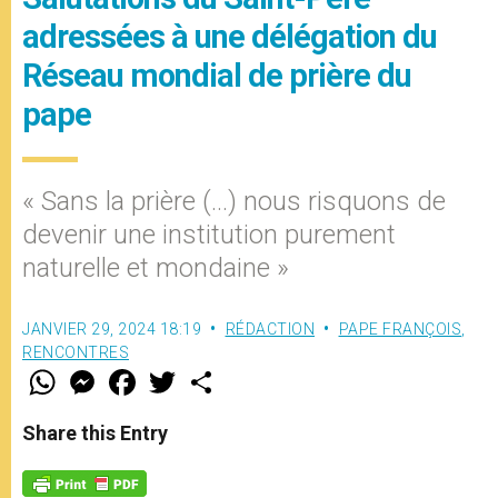
adressées à une délégation du
Réseau mondial de prière du
pape
« Sans la prière (…) nous risquons de
devenir une institution purement
naturelle et mondaine »
JANVIER 29, 2024 18:19
RÉDACTION
PAPE FRANÇOIS
,
RENCONTRES
W
M
F
T
S
h
e
a
w
h
a
s
c
i
a
t
s
e
t
r
Share this Entry
s
e
b
t
e
A
n
o
e
p
g
o
r
p
e
k