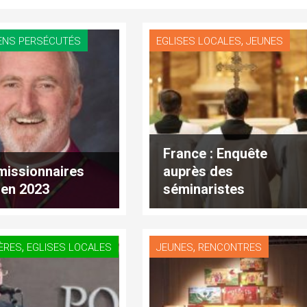
,
ENS PERSÉCUTÉS
EGLISES LOCALES
JEUNES
France : Enquête
missionnaires
auprès des
 en 2023
séminaristes
français
,
,
ÈRES
EGLISES LOCALES
JEUNES
RENCONTRES