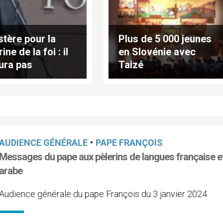
stère pour la
Plus de 5 000 jeunes
ine de la foi : il
en Slovénie avec
aura pas
Taizé
dination
rdotale de
mes
AUDIENCE GÉNÉRALE
•
PAPE FRANÇOIS
Messages du pape aux pèlerins de langues française e
arabe
Audience générale du pape François du 3 janvier 2024