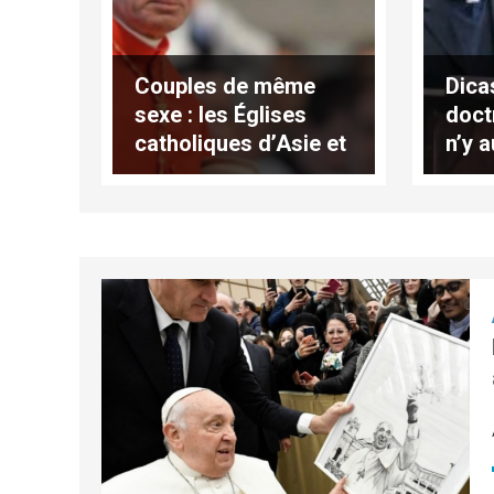
Couples de même
Dica
sexe : les Églises
doctr
catholiques d’Asie et
n’y 
la déclaration Fiducia
d’or
supplicans
sace
fem