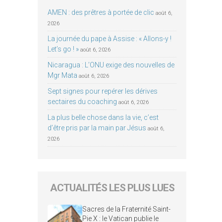
AMEN : des prêtres à portée de clic
août 6,
2026
La journée du pape à Assise : « Allons-y !
Let’s go ! »
août 6, 2026
Nicaragua : L’ONU exige des nouvelles de
Mgr Mata
août 6, 2026
Sept signes pour repérer les dérives
sectaires du coaching
août 6, 2026
La plus belle chose dans la vie, c’est
d’être pris par la main par Jésus
août 6,
2026
ACTUALITÉS LES PLUS LUES
Sacres de la Fraternité Saint-
Pie X : le Vatican publie le