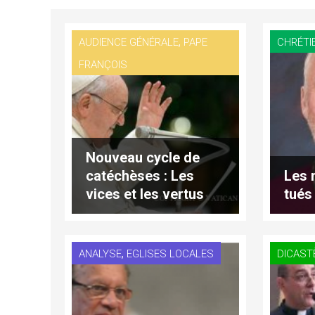
,
AUDIENCE GÉNÉRALE
PAPE
CHRÉTI
FRANÇOIS
Nouveau cycle de
catéchèses : Les
Les 
vices et les vertus
tués
,
ANALYSE
EGLISES LOCALES
DICAST