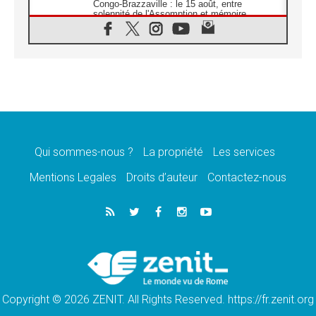
Congo-Brazzaville : le 15 août, entre
solennité de l'Assomption et mémoire
nationale
07.08.2026
«La paix commence par l'empathie» estime
le cardinal Parolin
07.08.2026
En Colombie, «la paix ne s'achète pas avec
une signature»
07.08.2026
Le programme du voyage apostolique du
Pape en France dévoilé
Qui sommes-nous ?
La propriété
Les services
07.08.2026
Mentions Legales
Droits d’auteur
Contactez-nous
1ère Conférence continentale sur l'éducation
catholique en Afrique
07.08.2026
Un logo symbolique pour la venue du Pape
en France
07.08.2026
Cardinal Rossi: «La venue du Pape Léon en
Argentine est un hommage à François»
Copyright © 2026 ZENIT. All Rights Reserved. https://fr.zenit.org