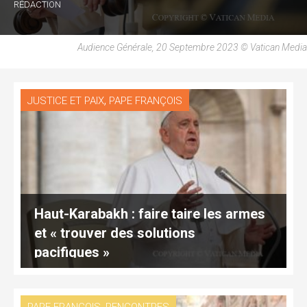
RÉDACTION
Audience Générale, 20 Septembre 2023 © Vatican Media
,
JUSTICE ET PAIX
PAPE FRANÇOIS
Haut-Karabakh : faire taire les armes
et « trouver des solutions
pacifiques »
,